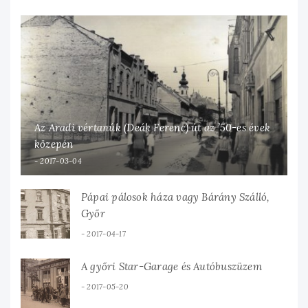
Az Aradi vértanúk (Deák Ferenc) út az ’50-es évek
közepén
2017-03-04
Pápai pálosok háza vagy Bárány Szálló,
Győr
2017-04-17
A győri Star-Garage és Autóbuszüzem
2017-05-20