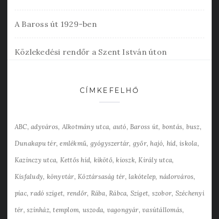
A Baross út 1929-ben
Közlekedési rendőr a Szent István úton
CÍMKEFELHŐ
ABC
adyváros
Alkotmány utca
autó
Baross út
bontás
busz
Dunakapu tér
emlékmű
gyógyszertár
győr
hajó
híd
iskola
Kazinczy utca
Kettős híd
kikötő
kioszk
Király utca
Kisfaludy
könyvtár
Köztársaság tér
lakótelep
nádorváros
piac
radó sziget
rendőr
Rába
Rábca
Sziget
szobor
Széchenyi
tér
színház
templom
uszoda
vagongyár
vasútállomás