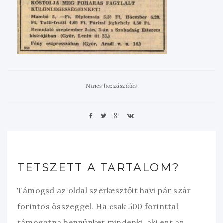
Nincs hozzászálás
TETSZETT A TARTALOM?
Támogsd az oldal szerkesztőit havi pár szár
forintos összeggel. Ha csak 500 forinttal
támogatna bennünket mindenki, aki ezt az