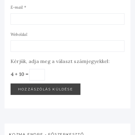
E-mail *
Weboldal
Kérjük, adja meg a választ számjegyekkel:
4 + 10 =
KOZMA ENDRE - FŐSZERKESZTŐ