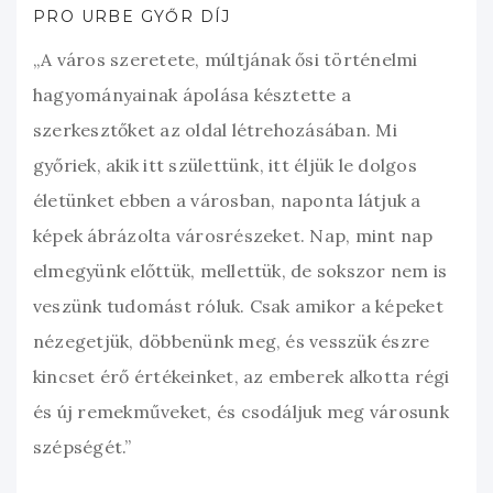
PRO URBE GYŐR DÍJ
„A város szeretete, múltjának ősi történelmi
hagyományainak ápolása késztette a
szerkesztőket az oldal létrehozásában. Mi
győriek, akik itt születtünk, itt éljük le dolgos
életünket ebben a városban, naponta látjuk a
képek ábrázolta városrészeket. Nap, mint nap
elmegyünk előttük, mellettük, de sokszor nem is
veszünk tudomást róluk. Csak amikor a képeket
nézegetjük, döbbenünk meg, és vesszük észre
kincset érő értékeinket, az emberek alkotta régi
és új remekműveket, és csodáljuk meg városunk
szépségét.”