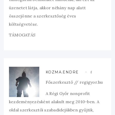
üzenetet látja, akkor néhány nap alatt
összejönne a szerkesztőség éves
költségvetése.
TÁMOGATÁS
KOZMA.ENDRE
Főszerkesztő // regigyor.hu
A Régi Győr nonprofit
kezdeményezésként alakult meg 2010-ben. A
oldal szerkesztői szabadidejükben gyűjtik,