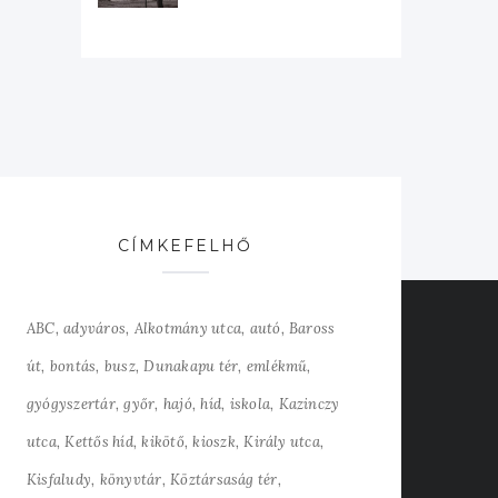
CÍMKEFELHŐ
ABC
adyváros
Alkotmány utca
autó
Baross
út
bontás
busz
Dunakapu tér
emlékmű
gyógyszertár
győr
hajó
híd
iskola
Kazinczy
utca
Kettős híd
kikötő
kioszk
Király utca
Kisfaludy
könyvtár
Köztársaság tér