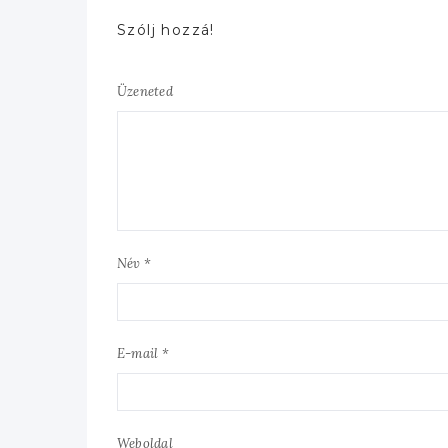
Szólj hozzá!
Üzeneted
Név *
E-mail *
Weboldal