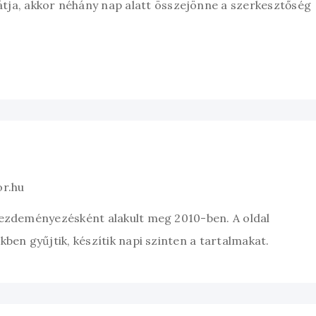
átja, akkor néhány nap alatt összejönne a szerkesztőség
or.hu
kezdeményezésként alakult meg 2010-ben. A oldal
ben gyűjtik, készítik napi szinten a tartalmakat.