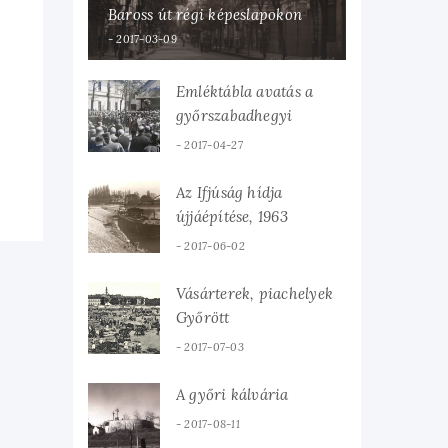
Baross út régi képeslapokon
2017-03-09
Emléktábla avatás a
győrszabadhegyi
tüzérlaktanyában, 1935
2017-04-27
Az Ifjúság hídja
újjáépítése, 1963
2017-06-02
Vásárterek, piachelyek
Győrött
2017-07-03
A győri kálvária
2017-08-11