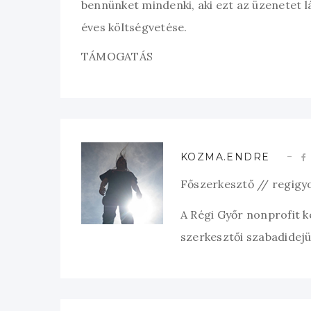
bennünket mindenki, aki ezt az üzenetet l
éves költségvetése.
TÁMOGATÁS
KOZMA.ENDRE
Főszerkesztő // regigy
A Régi Győr nonprofit 
szerkesztői szabadidejük