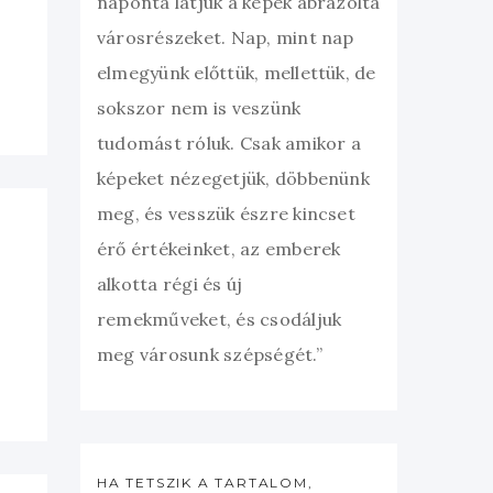
naponta látjuk a képek ábrázolta
városrészeket. Nap, mint nap
elmegyünk előttük, mellettük, de
sokszor nem is veszünk
tudomást róluk. Csak amikor a
képeket nézegetjük, döbbenünk
meg, és vesszük észre kincset
érő értékeinket, az emberek
alkotta régi és új
remekműveket, és csodáljuk
meg városunk szépségét.”
HA TETSZIK A TARTALOM,