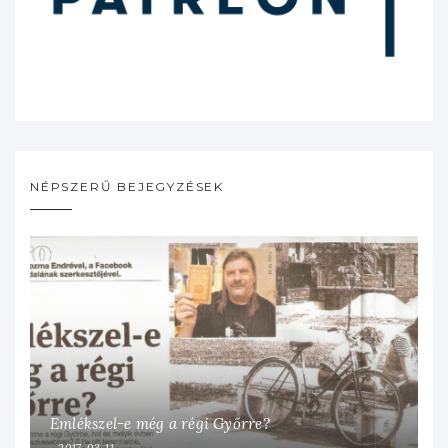
NÉPSZERŰ BEJEGYZÉSEK
Emlékszel-e még a régi Győrre?