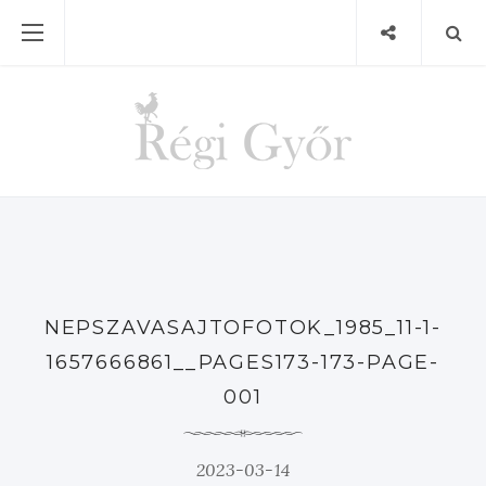
NEPSZAVASAJTOFOTOK_1985_11-1-
1657666861__PAGES173-173-PAGE-
001
2023-03-14