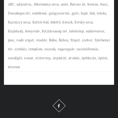
ABC
adyváros
Alkotmány utca
autó
Baross út
bontás
busz
Dunakapu tér
emlékmű
gyógyszertár
győr
hajó
híd
iskola
Kazinczy utca
Kettős híd
kikötő
kioszk
Király utca
Kisfaludy
könyvtár
Köztársaság tér
lakótelep
nádorváros
piac
radó sziget
rendőr
Rába
Rábca
Sziget
szobor
Széchenyi
tér
színház
templom
uszoda
vagongyár
vasútállomás
vendéglő
vonat
víztorony
árpád út
áruház
építkezés
építés
étterem