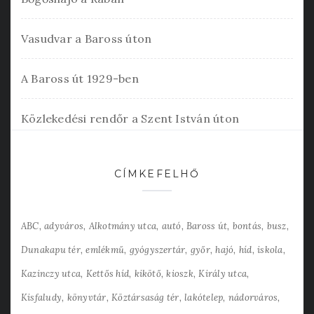
Vasudvar a Baross úton
A Baross út 1929-ben
Közlekedési rendőr a Szent István úton
CÍMKEFELHŐ
ABC
adyváros
Alkotmány utca
autó
Baross út
bontás
busz
Dunakapu tér
emlékmű
gyógyszertár
győr
hajó
híd
iskola
Kazinczy utca
Kettős híd
kikötő
kioszk
Király utca
Kisfaludy
könyvtár
Köztársaság tér
lakótelep
nádorváros