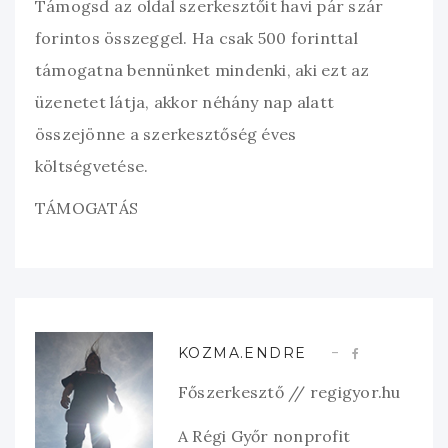
Támogsd az oldal szerkesztőit havi pár szár
forintos összeggel. Ha csak 500 forinttal
támogatna bennünket mindenki, aki ezt az
üzenetet látja, akkor néhány nap alatt
összejönne a szerkesztőség éves
költségvetése.
TÁMOGATÁS
KOZMA.ENDRE
Főszerkesztő // regigyor.hu
A Régi Győr nonprofit