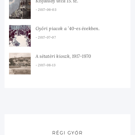
Kisfaludy utca 15. sz.
2017-06-03
Győri piacok a ’40-es években.
2017-07-07
A sétatéri kioszk, 1917-1970
2017-08-13
RÉGI GYŐR