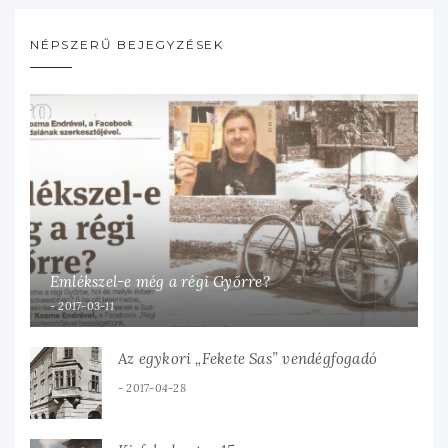
NÉPSZERŰ BEJEGYZÉSEK
Emlékszel-e még a régi Győrre?
2017-03-11
Az egykori „Fekete Sas” vendégfogadó
2017-04-28