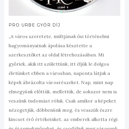
PRO URBE GYŐR DÍJ
„A város szeretete, múltjának ősi történelmi
hagyományainak ápolása késztette a
szerkesztőket az oldal létrehozásában. Mi
győriek, akik itt születtünk, itt éljük le dolgos
életünket ebben a városban, naponta látjuk a
képek ábrázolta városrészeket. Nap, mint nap
elmegyünk előttük, mellettük, de sokszor nem is
veszünk tudomást róluk. Csak amikor a képeket
nézegetjük, döbbenünk meg, és vesszük észre
kincset érő értékeinket, az emberek alkotta régi
és új remekműveket, és csodáljuk meg városunk