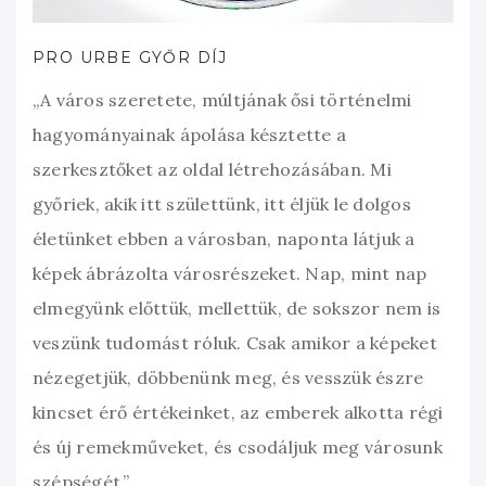
PRO URBE GYŐR DÍJ
„A város szeretete, múltjának ősi történelmi
hagyományainak ápolása késztette a
szerkesztőket az oldal létrehozásában. Mi
győriek, akik itt születtünk, itt éljük le dolgos
életünket ebben a városban, naponta látjuk a
képek ábrázolta városrészeket. Nap, mint nap
elmegyünk előttük, mellettük, de sokszor nem is
veszünk tudomást róluk. Csak amikor a képeket
nézegetjük, döbbenünk meg, és vesszük észre
kincset érő értékeinket, az emberek alkotta régi
és új remekműveket, és csodáljuk meg városunk
szépségét.”