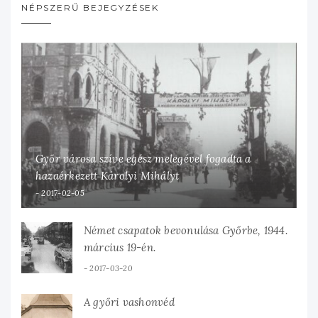
NÉPSZERŰ BEJEGYZÉSEK
Győr városa szíve egész melegével fogadta a
hazaérkezett Károlyi Mihályt
2017-02-05
Német csapatok bevonulása Győrbe, 1944.
március 19-én.
2017-03-20
A győri vashonvéd