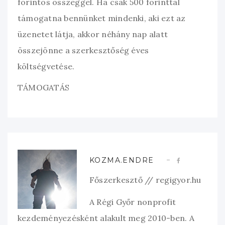
forintos összeggel. Ha csak 500 forinttal
támogatna bennünket mindenki, aki ezt az
üzenetet látja, akkor néhány nap alatt
összejönne a szerkesztőség éves
költségvetése.
TÁMOGATÁS
KOZMA.ENDRE
Főszerkesztő // regigyor.hu
A Régi Győr nonprofit
kezdeményezésként alakult meg 2010-ben. A