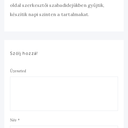
oldal szerkesztői szabadidejükben gyűjtik,
készítik napi szinten a tartalmakat.
Szólj hozzá!
Üzeneted
Név *