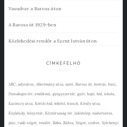
Vasudvar a Baross úton
A Baross út 1929-ben
Közlekedési rendőr a Szent István úton
CÍMKEFELHŐ
ABC
adyváros
Alkotmány utca
autó
Baross út
bontás
busz
Dunakapu tér
emlékmű
gyógyszertár
győr
hajó
híd
iskola
Kazinczy utca
Kettős híd
kikötő
kioszk
Király utca
Kisfaludy
könyvtár
Köztársaság tér
lakótelep
nádorváros
piac
radó sziget
rendőr
Rába
Rábca
Sziget
szobor
Széchenyi