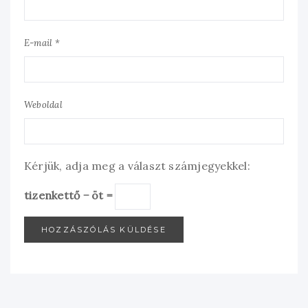
E-mail *
Weboldal
Kérjük, adja meg a választ számjegyekkel:
tizenkettő − öt =