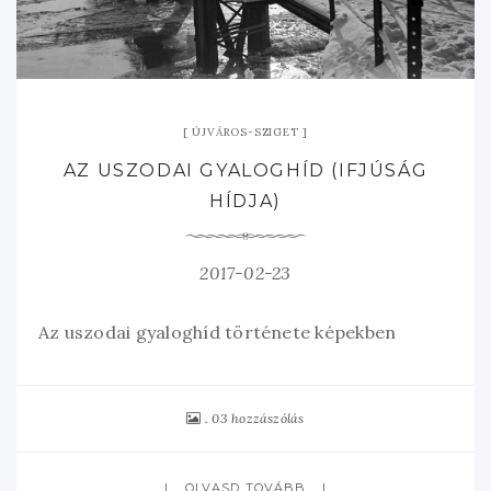
ÚJVÁROS-SZIGET
AZ USZODAI GYALOGHÍD (IFJÚSÁG
HÍDJA)
2017-02-23
Az uszodai gyaloghíd története képekben
03 hozzászólás
OLVASD TOVÁBB