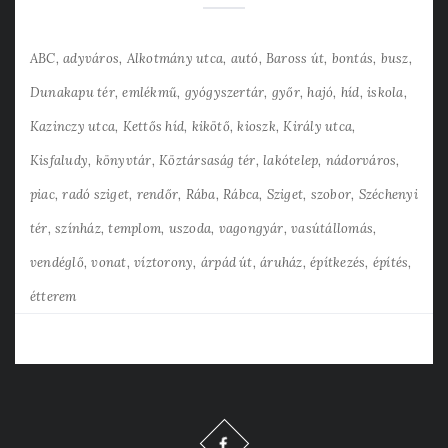
ABC
adyváros
Alkotmány utca
autó
Baross út
bontás
busz
Dunakapu tér
emlékmű
gyógyszertár
győr
hajó
híd
iskola
Kazinczy utca
Kettős híd
kikötő
kioszk
Király utca
Kisfaludy
könyvtár
Köztársaság tér
lakótelep
nádorváros
piac
radó sziget
rendőr
Rába
Rábca
Sziget
szobor
Széchenyi
tér
színház
templom
uszoda
vagongyár
vasútállomás
vendéglő
vonat
víztorony
árpád út
áruház
építkezés
építés
étterem