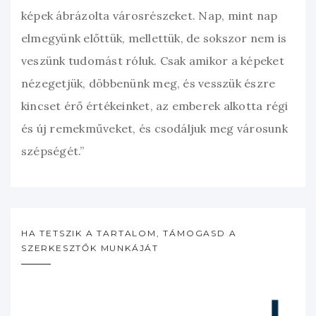
képek ábrázolta városrészeket. Nap, mint nap
elmegyünk előttük, mellettük, de sokszor nem is
veszünk tudomást róluk. Csak amikor a képeket
nézegetjük, döbbenünk meg, és vesszük észre
kincset érő értékeinket, az emberek alkotta régi
és új remekműveket, és csodáljuk meg városunk
szépségét.”
HA TETSZIK A TARTALOM, TÁMOGASD A
SZERKESZTŐK MUNKÁJÁT