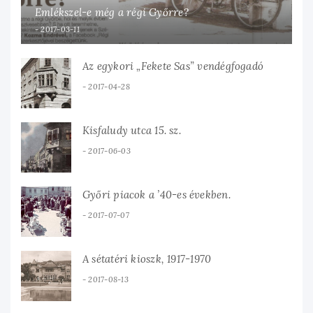
Emlékszel-e még a régi Győrre?
2017-03-11
Az egykori „Fekete Sas” vendégfogadó
2017-04-28
Kisfaludy utca 15. sz.
2017-06-03
Győri piacok a ’40-es években.
2017-07-07
A sétatéri kioszk, 1917-1970
2017-08-13