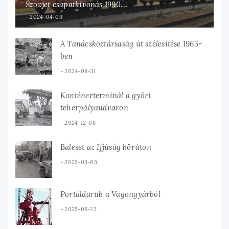
Szovjet csapatkivonás 1990.
2024-04-09
A Tanácsköztársaság út szélesítése 1965-
ben
2024-08-31
Konténerterminál a győri
teherpályaudvaron
2024-12-08
Baleset az Ifjúság körúton
2025-03-05
Portáldaruk a Vagongyárból
2025-08-23