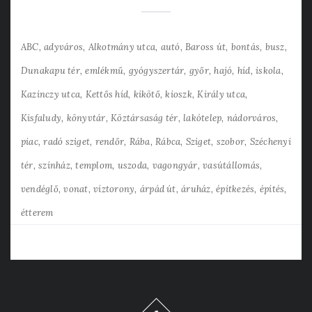
ABC
adyváros
Alkotmány utca
autó
Baross út
bontás
busz
Dunakapu tér
emlékmű
gyógyszertár
győr
hajó
híd
iskola
Kazinczy utca
Kettős híd
kikötő
kioszk
Király utca
Kisfaludy
könyvtár
Köztársaság tér
lakótelep
nádorváros
piac
radó sziget
rendőr
Rába
Rábca
Sziget
szobor
Széchenyi
tér
színház
templom
uszoda
vagongyár
vasútállomás
vendéglő
vonat
víztorony
árpád út
áruház
építkezés
építés
étterem