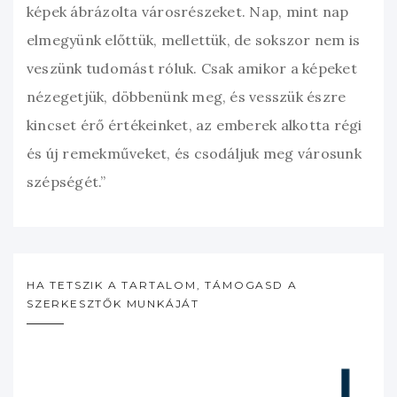
képek ábrázolta városrészeket. Nap, mint nap
elmegyünk előttük, mellettük, de sokszor nem is
veszünk tudomást róluk. Csak amikor a képeket
nézegetjük, döbbenünk meg, és vesszük észre
kincset érő értékeinket, az emberek alkotta régi
és új remekműveket, és csodáljuk meg városunk
szépségét.”
HA TETSZIK A TARTALOM, TÁMOGASD A
SZERKESZTŐK MUNKÁJÁT