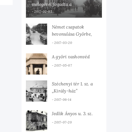
melegével fogadta a
hazaérkezett Károlyi Mihályt
2017-02-05
Német csapatok
bevonulása Győrbe,
1944. március 19-én.
2017-03-20
A győri vashonvéd
2017-05-07
Széchenyi tér 1. sz. a
„Király-ház”
2017-06-14
Jedlik Ányos u. 3. sz.
2017-07-20