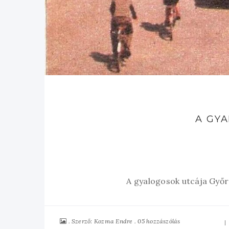
A GY
A gyalogosok utcája Győrö
Szerző:
05 hozzászólás
Kozma Endre