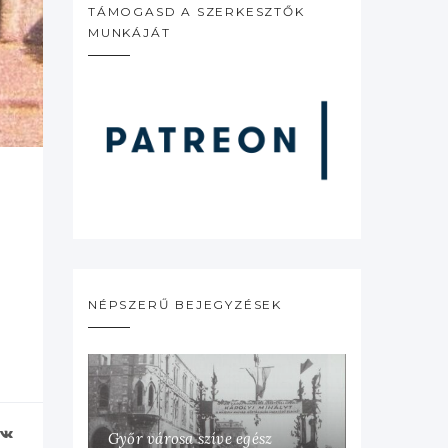
TÁMOGASD A SZERKESZTŐK
MUNKÁJÁT
NÉPSZERŰ BEJEGYZÉSEK
Győr városa szíve egész