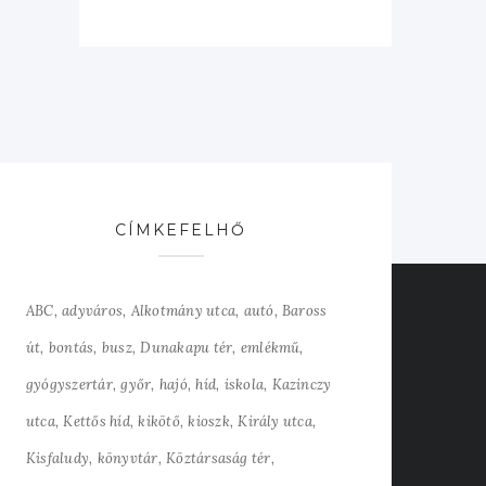
CÍMKEFELHŐ
ABC
adyváros
Alkotmány utca
autó
Baross
út
bontás
busz
Dunakapu tér
emlékmű
gyógyszertár
győr
hajó
híd
iskola
Kazinczy
utca
Kettős híd
kikötő
kioszk
Király utca
Kisfaludy
könyvtár
Köztársaság tér