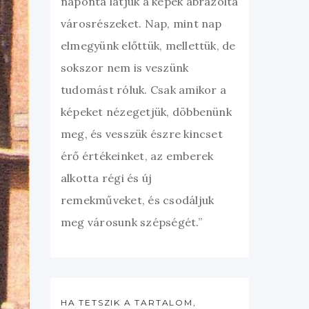
naponta látjuk a képek ábrázolta
városrészeket. Nap, mint nap
elmegyünk előttük, mellettük, de
sokszor nem is veszünk
tudomást róluk. Csak amikor a
képeket nézegetjük, döbbenünk
meg, és vesszük észre kincset
érő értékeinket, az emberek
alkotta régi és új
remekműveket, és csodáljuk
meg városunk szépségét.”
HA TETSZIK A TARTALOM,