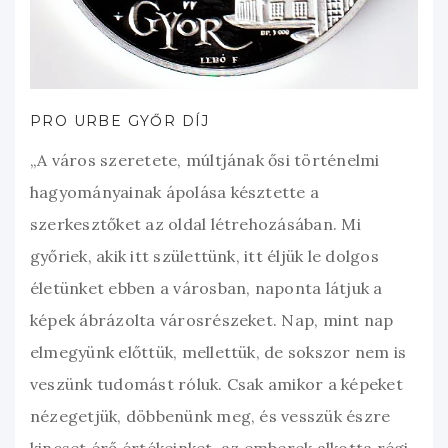
PRO URBE GYŐR DÍJ
„A város szeretete, múltjának ősi történelmi
hagyományainak ápolása késztette a
szerkesztőket az oldal létrehozásában. Mi
győriek, akik itt születtünk, itt éljük le dolgos
életünket ebben a városban, naponta látjuk a
képek ábrázolta városrészeket. Nap, mint nap
elmegyünk előttük, mellettük, de sokszor nem is
veszünk tudomást róluk. Csak amikor a képeket
nézegetjük, döbbenünk meg, és vesszük észre