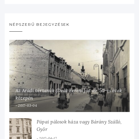
NÉPSZERŰ BEJEGYZÉSEK
Az Aradi vértanúk (Deák Ferenc) út az ’50-es évek
közepén
2017-03-04
Pápai pálosok háza vagy Bárány Szálló,
Győr
2017-04-17