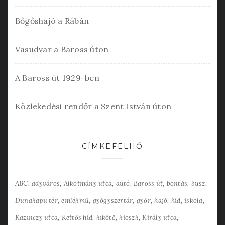
Bőgőshajó a Rábán
Vasudvar a Baross úton
A Baross út 1929-ben
Közlekedési rendőr a Szent István úton
CÍMKEFELHŐ
ABC
adyváros
Alkotmány utca
autó
Baross út
bontás
busz
Dunakapu tér
emlékmű
gyógyszertár
győr
hajó
híd
iskola
Kazinczy utca
Kettős híd
kikötő
kioszk
Király utca