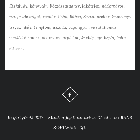
Kisfaludy
könyvtár
Köztársaság tér
lakótelep
nádorváros
piac
radó sziget
rendőr
Rába
Rábca
Sziget
szobor
Széchenyi
tér
színház
templom
uszoda
vagongyár
vasútállomás
vendéglő
vonat
víztorony
árpád út
áruház
építkezés
építés
étterem
Régi Győr © 2017 - Minden jog fenntartva. Készítette: RAAB
SOFTWARE Kft.