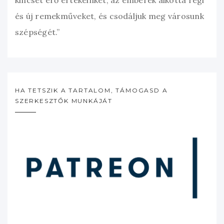
kincset érő értékeinket, az emberek alkotta régi
és új remekműveket, és csodáljuk meg városunk
szépségét.”
HA TETSZIK A TARTALOM, TÁMOGASD A
SZERKESZTŐK MUNKÁJÁT