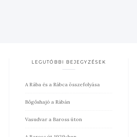
LEGUTÓBBI BEJEGYZÉSEK
A Rába és a Rábca összefolyása
Bőgőshajó a Rábán
Vasudvar a Baross úton
A Baross út 1929-ben