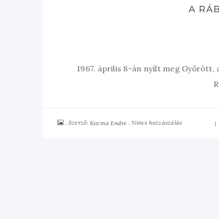
A RÁ
1967. április 8-án nyílt meg Győrött,
R
Szerző:
Nincs hozzászálás
Kozma Endre