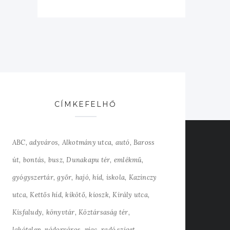
CÍMKEFELHŐ
ABC
adyváros
Alkotmány utca
autó
Baross
út
bontás
busz
Dunakapu tér
emlékmű
gyógyszertár
győr
hajó
híd
iskola
Kazinczy
utca
Kettős híd
kikötő
kioszk
Király utca
Kisfaludy
könyvtár
Köztársaság tér
lakótelep
nádorváros
piac
radó sziget