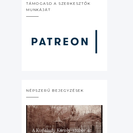
TÁMOGASD A SZERKESZTŐK
MUNKÁJÁT
NÉPSZERŰ BEJEGYZÉSEK
A Kisfaludy Károly-szobor az