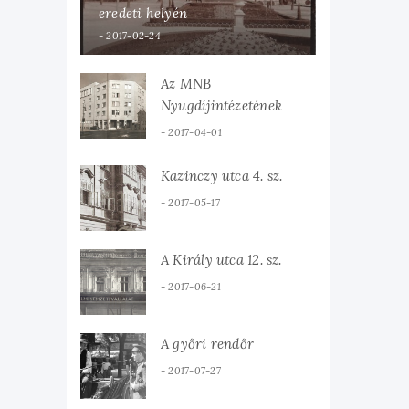
eredeti helyén
2017-02-24
Az MNB
Nyugdíjintézetének
bérháza
2017-04-01
Kazinczy utca 4. sz.
2017-05-17
A Király utca 12. sz.
2017-06-21
A győri rendőr
2017-07-27