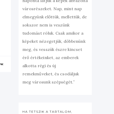
naponta látjuk a képek ábrázolta
városrészeket. Nap, mint nap
elmegyünk előttük, mellettük, de
sokszor nem is veszünk
tudomást róluk. Csak amikor a
képeket nézegetjük, döbbenünk
meg, és vesszük észre kincset
érő értékeinket, az emberek
alkotta régi és új
remekműveket, és csodáljuk
meg városunk szépségét.”
HA TETSZIK A TARTALOM,