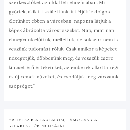
szerkesztőket az oldal létrehozásában. Mi
győriek, akik itt születtünk, itt éljük le dolgos
életünket ebben a városban, naponta látjuk a
képek ábrázolta városrészeket. Nap, mint nap
elmegyünk előttük, mellettük, de sokszor nem is
veszünk tudomást róluk. Csak amikor a képeket
nézegetjük, döbbenünk meg, és vesszük észre
kincset érő értékeinket, az emberek alkotta régi
és új remekműveket, és csodáljuk meg városunk
szépségét.”
HA TETSZIK A TARTALOM, TÁMOGASD A
SZERKESZTŐK MUNKÁJÁT