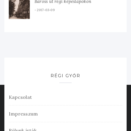
Baross út régi képeslapokon
2017-03-09
RÉGI GYŐR
Kapcsolat
Impresszum
Rólunk írták