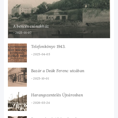
A bencés csónakház
2025-01-07
Telefonkönyv 1943.
2025-04-05
Bazár a Deák Ferenc utcában
2025-10-01
Harangszentelés Újvárosban
2026-03-24