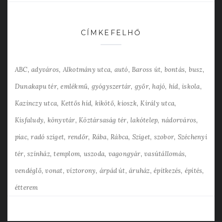
CÍMKEFELHŐ
ABC
adyváros
Alkotmány utca
autó
Baross út
bontás
busz
Dunakapu tér
emlékmű
gyógyszertár
győr
hajó
híd
iskola
Kazinczy utca
Kettős híd
kikötő
kioszk
Király utca
Kisfaludy
könyvtár
Köztársaság tér
lakótelep
nádorváros
piac
radó sziget
rendőr
Rába
Rábca
Sziget
szobor
Széchenyi
tér
színház
templom
uszoda
vagongyár
vasútállomás
vendéglő
vonat
víztorony
árpád út
áruház
építkezés
építés
étterem