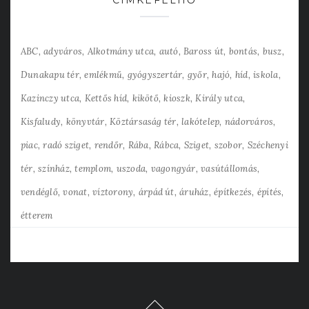
CÍMKEFELHŐ
ABC
adyváros
Alkotmány utca
autó
Baross út
bontás
busz
Dunakapu tér
emlékmű
gyógyszertár
győr
hajó
híd
iskola
Kazinczy utca
Kettős híd
kikötő
kioszk
Király utca
Kisfaludy
könyvtár
Köztársaság tér
lakótelep
nádorváros
piac
radó sziget
rendőr
Rába
Rábca
Sziget
szobor
Széchenyi
tér
színház
templom
uszoda
vagongyár
vasútállomás
vendéglő
vonat
víztorony
árpád út
áruház
építkezés
építés
étterem