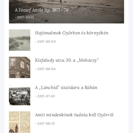
A József Attila ltp. 1977- 78
2017-03-11
Hajómalmok Győrben és környékén
2017-05-03
Kisfaludy utca 30. a „Mohácsy”
2017-06-04
A „Lánchíd” úszódaru a Rábán
2017-07-10
Amit mindenkinek tudnia kell Győrről
2017-08-15