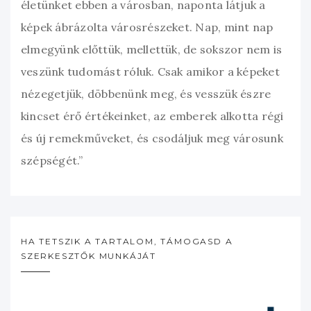
életünket ebben a városban, naponta látjuk a
képek ábrázolta városrészeket. Nap, mint nap
elmegyünk előttük, mellettük, de sokszor nem is
veszünk tudomást róluk. Csak amikor a képeket
nézegetjük, döbbenünk meg, és vesszük észre
kincset érő értékeinket, az emberek alkotta régi
és új remekműveket, és csodáljuk meg városunk
szépségét.”
HA TETSZIK A TARTALOM, TÁMOGASD A
SZERKESZTŐK MUNKÁJÁT