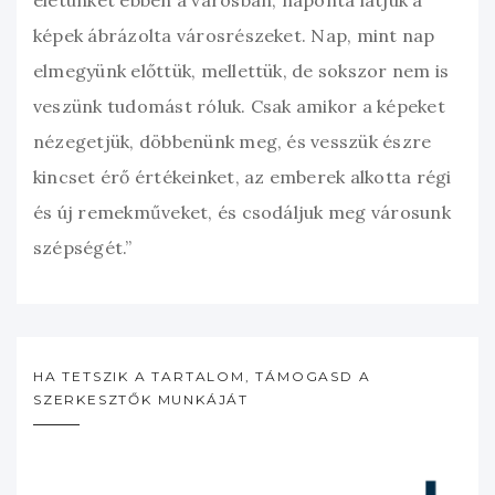
életünket ebben a városban, naponta látjuk a
képek ábrázolta városrészeket. Nap, mint nap
elmegyünk előttük, mellettük, de sokszor nem is
veszünk tudomást róluk. Csak amikor a képeket
nézegetjük, döbbenünk meg, és vesszük észre
kincset érő értékeinket, az emberek alkotta régi
és új remekműveket, és csodáljuk meg városunk
szépségét.”
HA TETSZIK A TARTALOM, TÁMOGASD A
SZERKESZTŐK MUNKÁJÁT