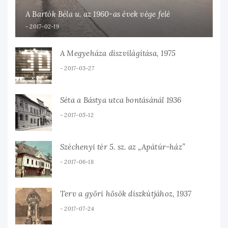
A Bartók Béla u. az 1960-as évek vége felé
2017-02-19
A Megyeháza díszvilágítása, 1975
2017-03-27
Séta a Bástya utca bontásánál 1936
2017-05-12
Széchenyi tér 5. sz. az „Apátúr-ház”
2017-06-18
Terv a győri hősök díszkútjához, 1937
2017-07-24