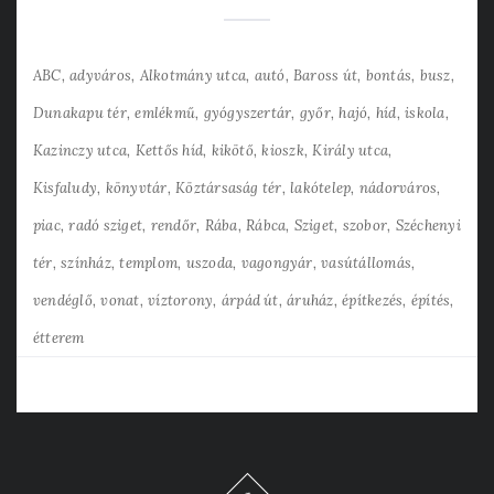
ABC
adyváros
Alkotmány utca
autó
Baross út
bontás
busz
Dunakapu tér
emlékmű
gyógyszertár
győr
hajó
híd
iskola
Kazinczy utca
Kettős híd
kikötő
kioszk
Király utca
Kisfaludy
könyvtár
Köztársaság tér
lakótelep
nádorváros
piac
radó sziget
rendőr
Rába
Rábca
Sziget
szobor
Széchenyi
tér
színház
templom
uszoda
vagongyár
vasútállomás
vendéglő
vonat
víztorony
árpád út
áruház
építkezés
építés
étterem