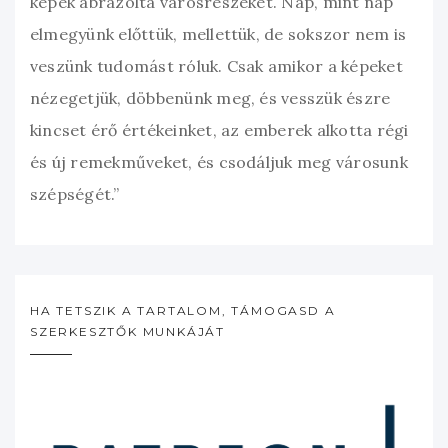
képek ábrázolta városrészeket. Nap, mint nap
elmegyünk előttük, mellettük, de sokszor nem is
veszünk tudomást róluk. Csak amikor a képeket
nézegetjük, döbbenünk meg, és vesszük észre
kincset érő értékeinket, az emberek alkotta régi
és új remekműveket, és csodáljuk meg városunk
szépségét.”
HA TETSZIK A TARTALOM, TÁMOGASD A
SZERKESZTŐK MUNKÁJÁT