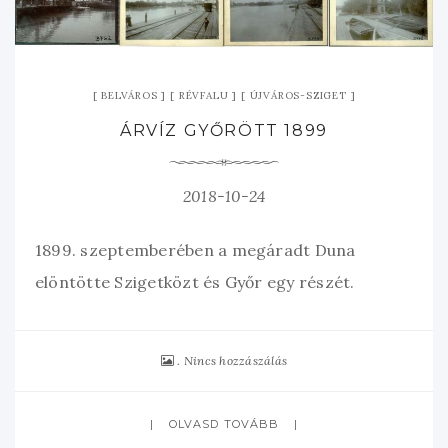
BELVÁROS
RÉVFALU
ÚJVÁROS-SZIGET
ÁRVÍZ GYŐRÖTT 1899
2018-10-24
1899. szeptemberében a megáradt Duna
elöntötte Szigetközt és Győr egy részét.
Nincs hozzászálás
OLVASD TOVÁBB