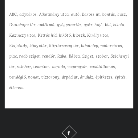
ABC
adyváros
Alkotmány utca
autó
Baross út
bontás
busz
Dunakapu tér
emlékmű
gyógyszertár
győr
hajó
híd
iskola
Kazinczy utca
Kettős híd
kikötő
kioszk
Király utca
Kisfaludy
könyvtár
Köztársaság tér
lakótelep
nádorváros
piac
radó sziget
rendőr
Rába
Rábca
Sziget
szobor
Széchenyi
tér
színház
templom
uszoda
vagongyár
vasútállomás
vendéglő
vonat
víztorony
árpád út
áruház
építkezés
építés
étterem