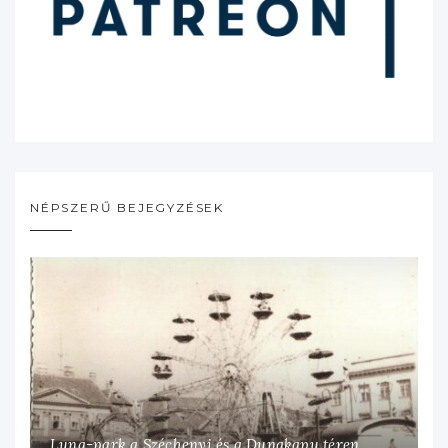
NÉPSZERŰ BEJEGYZÉSEK
Luna-park a Széchenyi és a Dunakapu téren