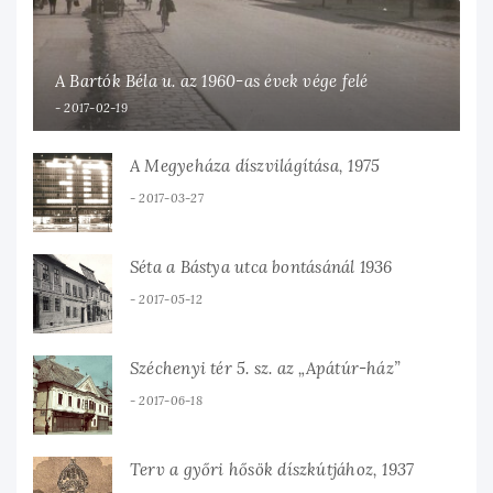
A Bartók Béla u. az 1960-as évek vége felé
2017-02-19
A Megyeháza díszvilágítása, 1975
2017-03-27
Séta a Bástya utca bontásánál 1936
2017-05-12
Széchenyi tér 5. sz. az „Apátúr-ház”
2017-06-18
Terv a győri hősök díszkútjához, 1937