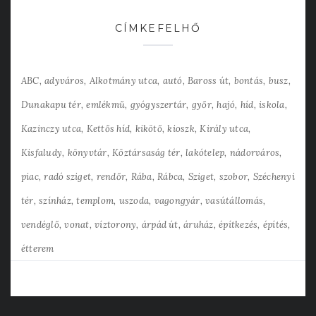
CÍMKEFELHŐ
ABC
adyváros
Alkotmány utca
autó
Baross út
bontás
busz
Dunakapu tér
emlékmű
gyógyszertár
győr
hajó
híd
iskola
Kazinczy utca
Kettős híd
kikötő
kioszk
Király utca
Kisfaludy
könyvtár
Köztársaság tér
lakótelep
nádorváros
piac
radó sziget
rendőr
Rába
Rábca
Sziget
szobor
Széchenyi
tér
színház
templom
uszoda
vagongyár
vasútállomás
vendéglő
vonat
víztorony
árpád út
áruház
építkezés
építés
étterem