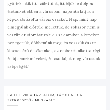
győriek, akik itt születtünk, itt éljük le dolgos
életünket ebben a városban, naponta látjuk a
képek ábrázolta városrészeket. Nap, mint nap
elmegyünk előttük, mellettük, de sokszor nem is
veszünk tudomást róluk. Csak amikor a képeket
nézegetjük, döbbenünk meg, és vesszük észre
kincset érő értékeinket, az emberek alkotta régi
és új remekműveket, és csodáljuk meg városunk
szépségét.”
HA TETSZIK A TARTALOM, TÁMOGASD A
SZERKESZTŐK MUNKÁJÁT