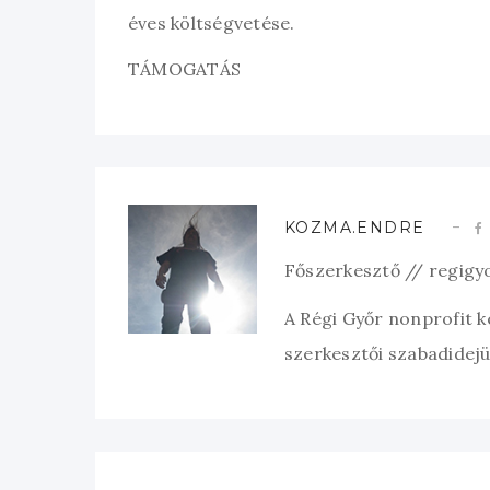
éves költségvetése.
TÁMOGATÁS
KOZMA.ENDRE
Főszerkesztő // regigy
A Régi Győr nonprofit 
szerkesztői szabadidejük