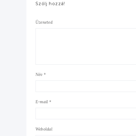
Szólj hozzá!
Üzeneted
Név *
E-mail *
Weboldal