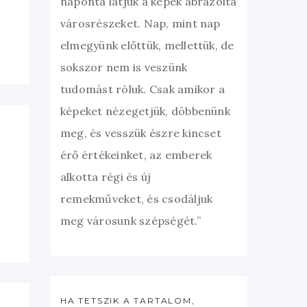
naponta látjuk a képek ábrázolta
városrészeket. Nap, mint nap
elmegyünk előttük, mellettük, de
sokszor nem is veszünk
tudomást róluk. Csak amikor a
képeket nézegetjük, döbbenünk
meg, és vesszük észre kincset
érő értékeinket, az emberek
alkotta régi és új
remekműveket, és csodáljuk
meg városunk szépségét.”
HA TETSZIK A TARTALOM,