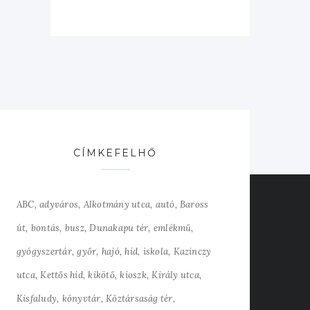
CÍMKEFELHŐ
ABC
adyváros
Alkotmány utca
autó
Baross
út
bontás
busz
Dunakapu tér
emlékmű
gyógyszertár
győr
hajó
híd
iskola
Kazinczy
utca
Kettős híd
kikötő
kioszk
Király utca
Kisfaludy
könyvtár
Köztársaság tér