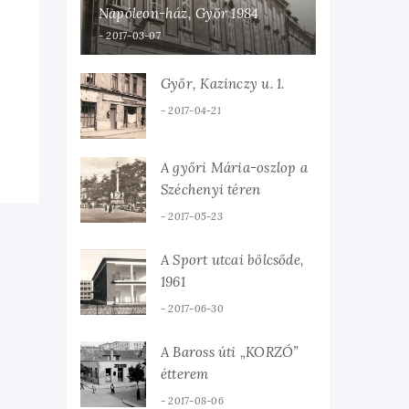
Napóleon-ház, Győr 1984
2017-03-07
Győr, Kazinczy u. 1.
2017-04-21
A győri Mária-oszlop a
Széchenyi téren
2017-05-23
A Sport utcai bölcsőde,
1961
2017-06-30
A Baross úti „KORZÓ”
étterem
2017-08-06