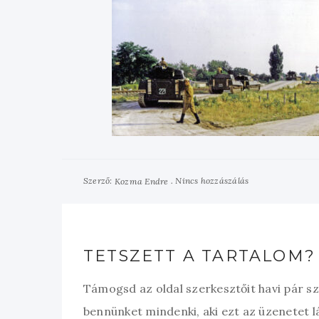
Szerző:
Nincs hozzászálás
Kozma Endre
TETSZETT A TARTALOM?
Támogsd az oldal szerkesztőit havi pár s
bennünket mindenki, aki ezt az üzenetet l