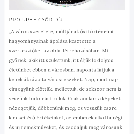
PRO URBE GYŐR DÍJ
„A város szeretete, múltjának ősi történelmi
hagyományainak ápolása késztette a
szerkesztőket az oldal létrehozásában. Mi
győriek, akik itt születtünk, itt éljük le dolgos
életünket ebben a városban, naponta látjuk a
képek ábrázolta városrészeket. Nap, mint nap
elmegyünk előttük, mellettük, de sokszor nem is
veszünk tudomást róluk. Csak amikor a képeket
nézegetjük, döbbenünk meg, és vesszük észre
kincset érő értékeinket, az emberek alkotta régi
és új remekműveket, és csodáljuk meg városunk