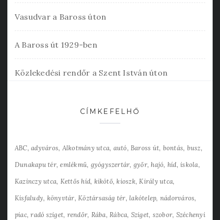
Vasudvar a Baross úton
A Baross út 1929-ben
Közlekedési rendőr a Szent István úton
CÍMKEFELHŐ
ABC
adyváros
Alkotmány utca
autó
Baross út
bontás
busz
Dunakapu tér
emlékmű
gyógyszertár
győr
hajó
híd
iskola
Kazinczy utca
Kettős híd
kikötő
kioszk
Király utca
Kisfaludy
könyvtár
Köztársaság tér
lakótelep
nádorváros
piac
radó sziget
rendőr
Rába
Rábca
Sziget
szobor
Széchenyi