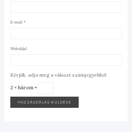
E-mail *
Weboldal
Kérjük, adja meg a választ számjegyekkel:
2 × három =