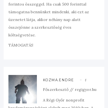
forintos összeggel. Ha csak 500 forinttal
támogatna bennünket mindenki, aki ezt az
üzenetet látja, akkor néhány nap alatt
összejönne a szerkesztőség éves
költségvetése.
TÁMOGATÁS
KOZMA.ENDRE
Főszerkesztő // regigyor.hu
A Régi Győr nonprofit
kezdeményezésként alakult meg 2010-ben. A