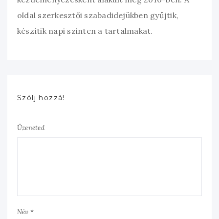
oldal szerkesztői szabadidejükben gyűjtik,
készítik napi szinten a tartalmakat.
Szólj hozzá!
Üzeneted
Név *