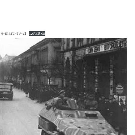
44-marc-19-21
Letöltés