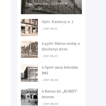
Napóleon-ház, Győr 1984
2017-03-07
Győr, Kazinczy u. 1.
2017-04-21
A győri Mária-oszlop a
Széchenyi téren
2017-05-23
A Sport utcai bölcsőde,
1961
2017-06-30
A Baross úti „KORZÓ”
étterem
2017-08-06