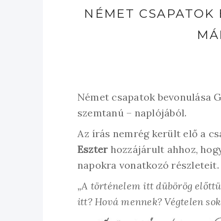
NÉMET CSAPATOK 
MÁR
Német csapatok bevonulása Gy
szemtanú – naplójából.
Az írás nemrég került elő a cs
Eszter
hozzájárult ahhoz, hog
napokra vonatkozó részleteit.
„A történelem itt dübörög előttü
itt? Hová mennek? Végtelen sok