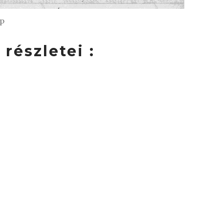
ap
részletei :