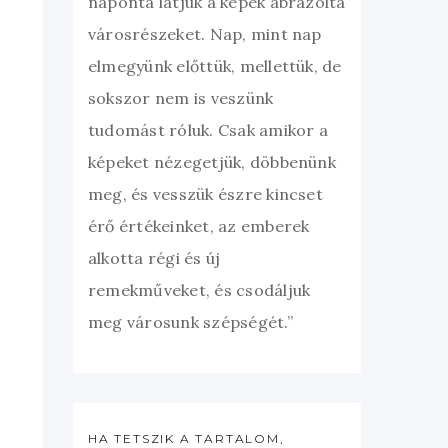
naponta látjuk a képek ábrázolta
városrészeket. Nap, mint nap
elmegyünk előttük, mellettük, de
sokszor nem is veszünk
tudomást róluk. Csak amikor a
képeket nézegetjük, döbbenünk
meg, és vesszük észre kincset
érő értékeinket, az emberek
alkotta régi és új
remekműveket, és csodáljuk
meg városunk szépségét.”
HA TETSZIK A TARTALOM,