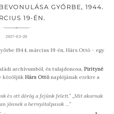
BEVONULÁSA GYŐRBE, 1944.
CIUS 19-ÉN.
2017-03-20
őrbe 1944. március 19-én, Hárs Ottó – egy
aládi archívumból, és tulajdonosa,
Pirityné
y közöljük
Hárs Ottó
naplójának ezekre a
nk és ott dörög a fejünk felett.” „Mit akarnak
an jönnek a hernyótalpasok …”