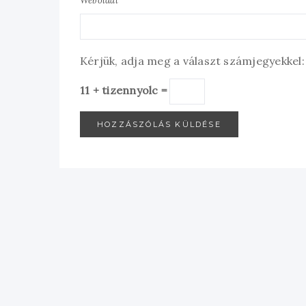
Weboldal
Kérjük, adja meg a választ számjegyekkel:
11 + tizennyolc =