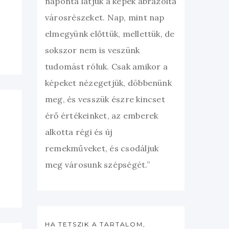
naponta látjuk a képek ábrázolta
városrészeket. Nap, mint nap
elmegyünk előttük, mellettük, de
sokszor nem is veszünk
tudomást róluk. Csak amikor a
képeket nézegetjük, döbbenünk
meg, és vesszük észre kincset
érő értékeinket, az emberek
alkotta régi és új
remekműveket, és csodáljuk
meg városunk szépségét.”
HA TETSZIK A TARTALOM,