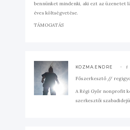
bennünket mindenki, aki ezt az üzenetet l
éves költségvetése.
TÁMOGATÁS
KOZMA.ENDRE
Főszerkesztő // regigy
A Régi Győr nonprofit 
szerkesztői szabadidejük