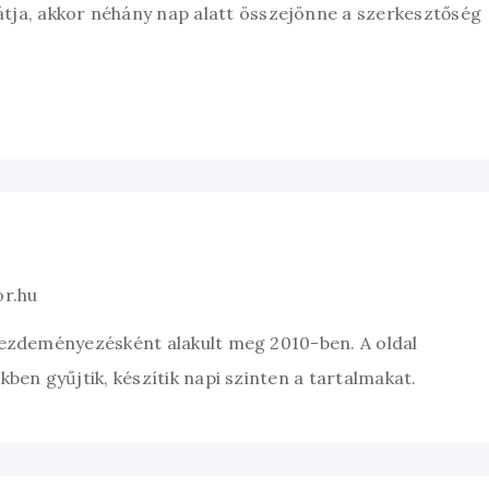
átja, akkor néhány nap alatt összejönne a szerkesztőség
or.hu
kezdeményezésként alakult meg 2010-ben. A oldal
ben gyűjtik, készítik napi szinten a tartalmakat.