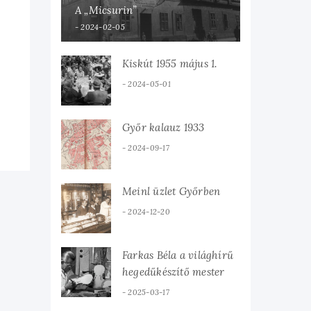
A „Micsurin”
2024-02-05
Kiskút 1955 május 1.
2024-05-01
Győr kalauz 1933
2024-09-17
Meinl üzlet Győrben
2024-12-20
Farkas Béla a világhírű
hegedűkészítő mester
2025-03-17