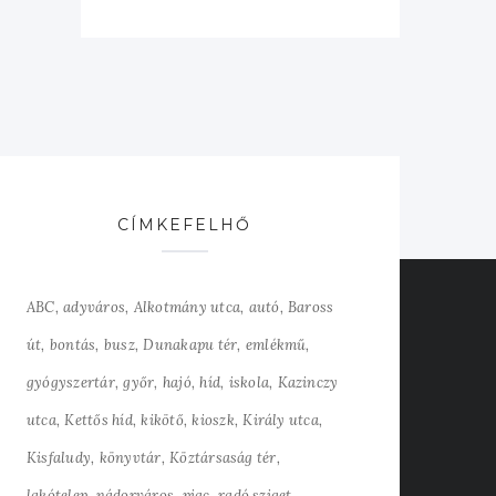
CÍMKEFELHŐ
ABC
adyváros
Alkotmány utca
autó
Baross
út
bontás
busz
Dunakapu tér
emlékmű
gyógyszertár
győr
hajó
híd
iskola
Kazinczy
utca
Kettős híd
kikötő
kioszk
Király utca
Kisfaludy
könyvtár
Köztársaság tér
lakótelep
nádorváros
piac
radó sziget