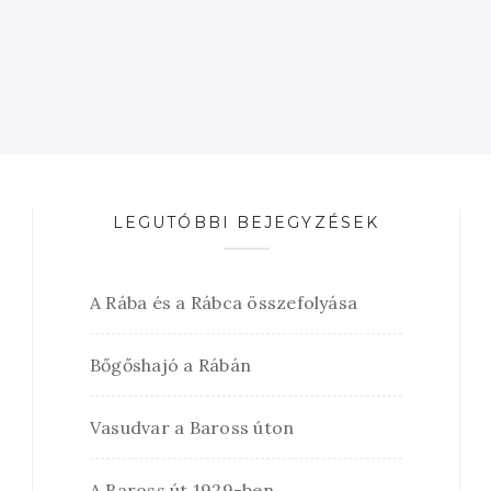
LEGUTÓBBI BEJEGYZÉSEK
A Rába és a Rábca összefolyása
Bőgőshajó a Rábán
Vasudvar a Baross úton
A Baross út 1929-ben