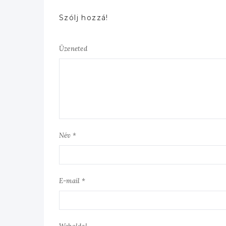
Szólj hozzá!
Üzeneted
Név *
E-mail *