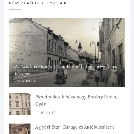
NÉPSZERŰ BEJEGYZÉSEK
Az Aradi vértanúk (Deák Ferenc) út az ’50-es évek
közepén
2017-03-04
Pápai pálosok háza vagy Bárány Szálló,
Győr
2017-04-17
A győri Star-Garage és Autóbuszüzem