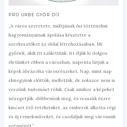
PRO URBE GYŐR DÍJ
„A város szeretete, múltjának ősi történelmi
hagyományainak ápolása késztette a
szerkesztőket az oldal létrehozásában. Mi
győriek, akik itt születtünk, itt éljük le dolgos
életünket ebben a városban, naponta látjuk a
képek ábrázolta városrészeket. Nap, mint nap
elmegyünk előttük, mellettük, de sokszor nem is
veszünk tudomást róluk. Csak amikor a képeket
nézegetjük, döbbenünk meg, és vesszük észre
kincset érő értékeinket, az emberek alkotta régi
és új remekműveket, és csodáljuk meg városunk
szépségét.”