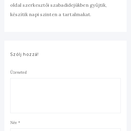
oldal szerkesztői szabadidejükben gyűjtik,
készítik napi szinten a tartalmakat.
Szólj hozzá!
Üzeneted
Név *