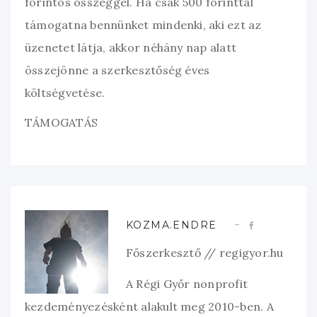
forintos összeggel. Ha csak 500 forinttal
támogatna bennünket mindenki, aki ezt az
üzenetet látja, akkor néhány nap alatt
összejönne a szerkesztőség éves
költségvetése.
TÁMOGATÁS
KOZMA.ENDRE
Főszerkesztő // regigyor.hu
A Régi Győr nonprofit
kezdeményezésként alakult meg 2010-ben. A