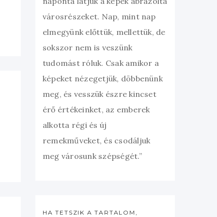
naponta látjuk a képek ábrázolta
városrészeket. Nap, mint nap
elmegyünk előttük, mellettük, de
sokszor nem is veszünk
tudomást róluk. Csak amikor a
képeket nézegetjük, döbbenünk
meg, és vesszük észre kincset
érő értékeinket, az emberek
alkotta régi és új
remekműveket, és csodáljuk
meg városunk szépségét.”
HA TETSZIK A TARTALOM,