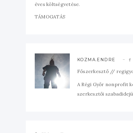
éves költségvetése.
TÁMOGATÁS
KOZMA.ENDRE
Főszerkesztő // regigy
A Régi Győr nonprofit 
szerkesztői szabadidejük