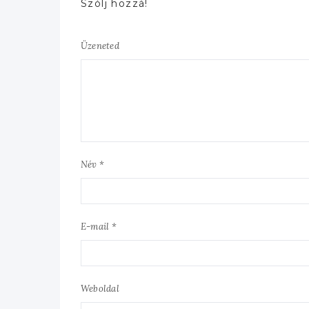
Szólj hozzá!
Üzeneted
Név *
E-mail *
Weboldal