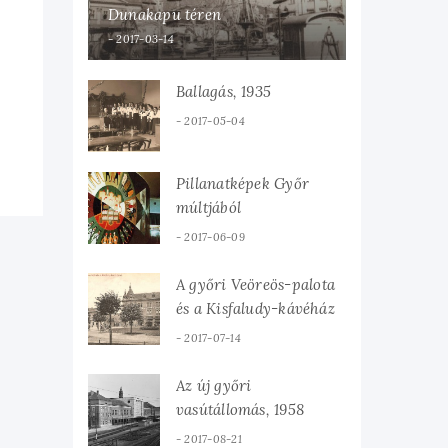
Dunakapu téren
2017-03-14
Ballagás, 1935
2017-05-04
Pillanatképek Győr
múltjából
2017-06-09
A győri Veöreös-palota
és a Kisfaludy-kávéház
2017-07-14
Az új győri
vasútállomás, 1958
2017-08-21