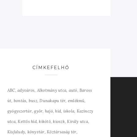
CÍMKEFELHŐ
ABC
adyváros
Alkotmány utca
autó
Baross
út
bontás
busz
Dunakapu tér
emlékmű
gyógyszertár
győr
hajó
híd
iskola
Kazinczy
utca
Kettős híd
kikötő
kioszk
Király utca
Kisfaludy
könyvtár
Köztársaság tér