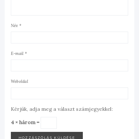
Név *
E-mail *
Weboldal
Kérjük, adja meg a választ számjegyekkel:
4 × három =