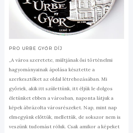
PRO URBE GYŐR DÍJ
„A város szeretete, múltjának ősi történelmi
hagyományainak ápolása késztette a
szerkesztőket az oldal létrehozásában. Mi
győriek, akik itt születtünk, itt éljük le dolgos
életünket ebben a városban, naponta látjuk a
képek ábrázolta városrészeket. Nap, mint nap
elmegyünk előttük, mellettük, de sokszor nem is
veszünk tudomást róluk. Csak amikor a képeket