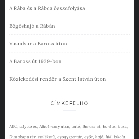
A Rába és a Rábca összefolyása
Bőgőshajó a Rábán
Vasudvar a Baross úton
A Baross út 1929-ben
Közlekedési rendőr a Szent István úton
CÍMKEFELHŐ
ABC
adyváros
Alkotmány utca
autó
Baross út
bontás
busz
Dunakapu tér
emlékmű
gyógyszertár
győr
hajó
híd
iskola