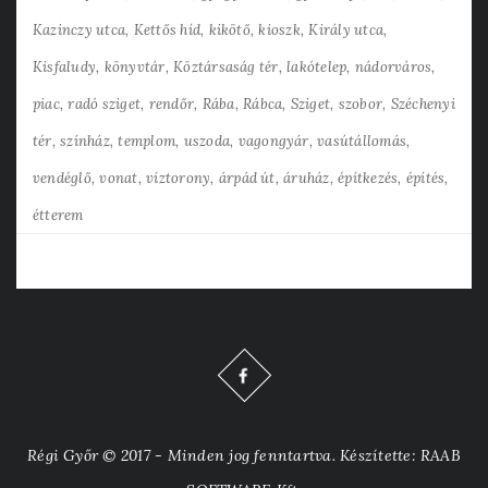
Kazinczy utca
Kettős híd
kikötő
kioszk
Király utca
Kisfaludy
könyvtár
Köztársaság tér
lakótelep
nádorváros
piac
radó sziget
rendőr
Rába
Rábca
Sziget
szobor
Széchenyi
tér
színház
templom
uszoda
vagongyár
vasútállomás
vendéglő
vonat
víztorony
árpád út
áruház
építkezés
építés
étterem
Régi Győr © 2017 - Minden jog fenntartva. Készítette: RAAB