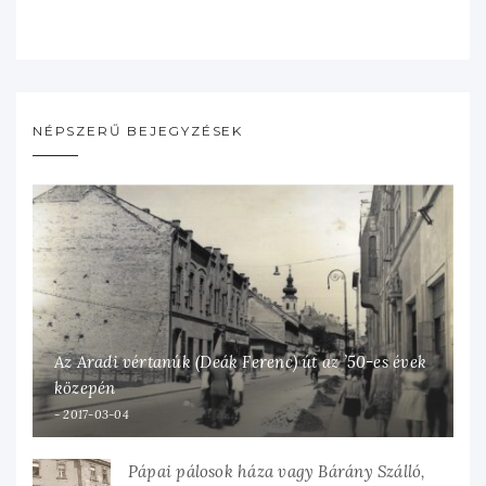
NÉPSZERŰ BEJEGYZÉSEK
Az Aradi vértanúk (Deák Ferenc) út az ’50-es évek
közepén
2017-03-04
Pápai pálosok háza vagy Bárány Szálló,