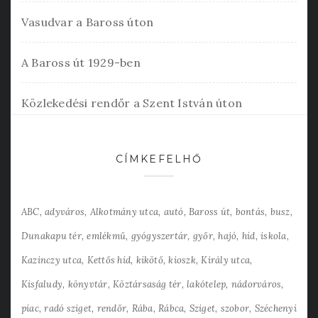
Vasudvar a Baross úton
A Baross út 1929-ben
Közlekedési rendőr a Szent István úton
CÍMKEFELHŐ
ABC
adyváros
Alkotmány utca
autó
Baross út
bontás
busz
Dunakapu tér
emlékmű
gyógyszertár
győr
hajó
híd
iskola
Kazinczy utca
Kettős híd
kikötő
kioszk
Király utca
Kisfaludy
könyvtár
Köztársaság tér
lakótelep
nádorváros
piac
radó sziget
rendőr
Rába
Rábca
Sziget
szobor
Széchenyi