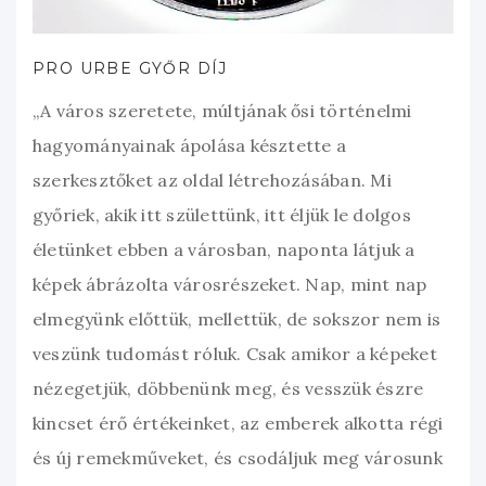
PRO URBE GYŐR DÍJ
„A város szeretete, múltjának ősi történelmi
hagyományainak ápolása késztette a
szerkesztőket az oldal létrehozásában. Mi
győriek, akik itt születtünk, itt éljük le dolgos
életünket ebben a városban, naponta látjuk a
képek ábrázolta városrészeket. Nap, mint nap
elmegyünk előttük, mellettük, de sokszor nem is
veszünk tudomást róluk. Csak amikor a képeket
nézegetjük, döbbenünk meg, és vesszük észre
kincset érő értékeinket, az emberek alkotta régi
és új remekműveket, és csodáljuk meg városunk