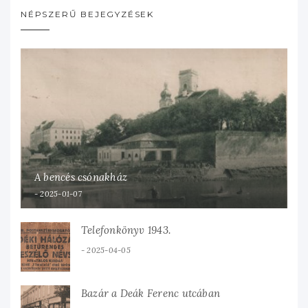
NÉPSZERŰ BEJEGYZÉSEK
A bencés csónakház
2025-01-07
Telefonkönyv 1943.
2025-04-05
Bazár a Deák Ferenc utcában