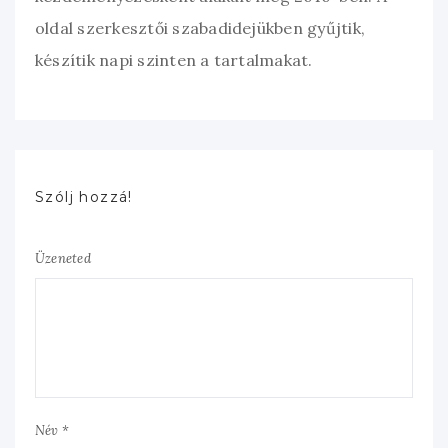
oldal szerkesztői szabadidejükben gyűjtik,
készítik napi szinten a tartalmakat.
Szólj hozzá!
Üzeneted
Név *