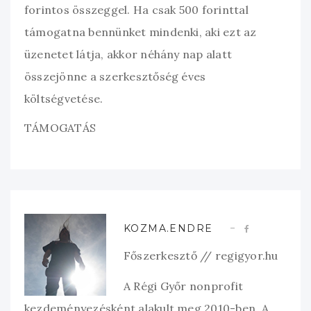
forintos összeggel. Ha csak 500 forinttal
támogatna bennünket mindenki, aki ezt az
üzenetet látja, akkor néhány nap alatt
összejönne a szerkesztőség éves
költségvetése.
TÁMOGATÁS
KOZMA.ENDRE
Főszerkesztő // regigyor.hu
A Régi Győr nonprofit
kezdeményezésként alakult meg 2010-ben. A