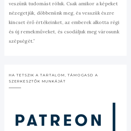
veszünk tudomást róluk. Csak amikor a képeket
nézegetjük, döbbenünk meg, és vesszük észre
kincset érő értékeinket, az emberek alkotta régi
és új remekműveket, és csodáljuk meg városunk
szépségét.”
HA TETSZIK A TARTALOM, TÁMOGASD A
SZERKESZTŐK MUNKÁJÁT