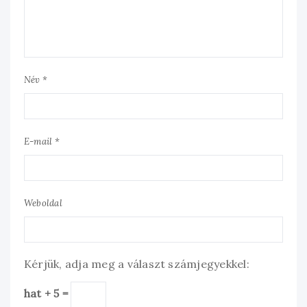
Név *
E-mail *
Weboldal
Kérjük, adja meg a választ számjegyekkel:
hat + 5 =