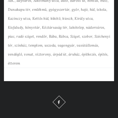
ABC
adyváros
Alkotmány utca
autó
Baross út
bontás
busz
Dunakapu tér
emlékmű
gyógyszertár
győr
hajó
híd
iskola
Kazinczy utca
Kettős híd
kikötő
kioszk
Király utca
Kisfaludy
könyvtár
Köztársaság tér
lakótelep
nádorváros
piac
radó sziget
rendőr
Rába
Rábca
Sziget
szobor
Széchenyi
tér
színház
templom
uszoda
vagongyár
vasútállomás
vendéglő
vonat
víztorony
árpád út
áruház
építkezés
építés
étterem