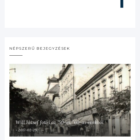
NÉPSZERŰ BEJEGYZÉSEK
Will József fotói az ’50-es, ’60-as évekből
2017-02-25