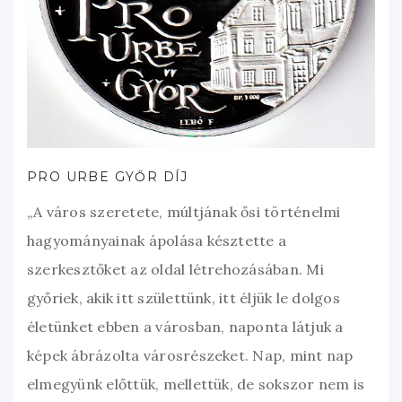
PRO URBE GYŐR DÍJ
„A város szeretete, múltjának ősi történelmi
hagyományainak ápolása késztette a
szerkesztőket az oldal létrehozásában. Mi
győriek, akik itt születtünk, itt éljük le dolgos
életünket ebben a városban, naponta látjuk a
képek ábrázolta városrészeket. Nap, mint nap
elmegyünk előttük, mellettük, de sokszor nem is