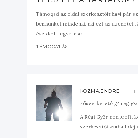
Támogsd az oldal szerkesztőit havi pár s
bennünket mindenki, aki ezt az üzenetet l
éves költségvetése.
TÁMOGATÁS
KOZMA.ENDRE
Főszerkesztő // regigy
A Régi Győr nonprofit 
szerkesztői szabadidejük