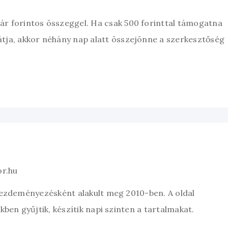
zár forintos összeggel. Ha csak 500 forinttal támogatna
átja, akkor néhány nap alatt összejönne a szerkesztőség
or.hu
kezdeményezésként alakult meg 2010-ben. A oldal
ben gyűjtik, készítik napi szinten a tartalmakat.