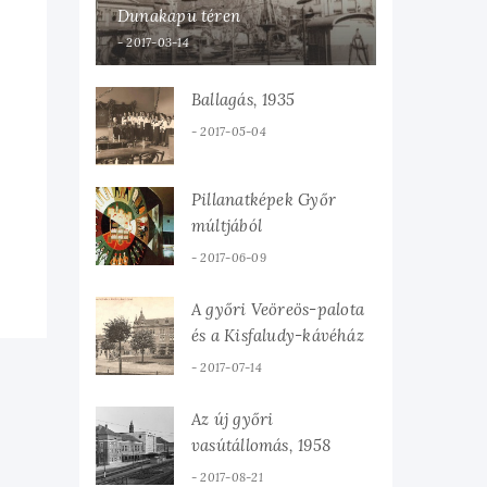
Dunakapu téren
2017-03-14
Ballagás, 1935
2017-05-04
Pillanatképek Győr
múltjából
2017-06-09
A győri Veöreös-palota
és a Kisfaludy-kávéház
2017-07-14
Az új győri
vasútállomás, 1958
2017-08-21