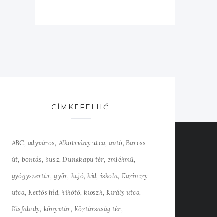
CÍMKEFELHŐ
ABC
adyváros
Alkotmány utca
autó
Baross
út
bontás
busz
Dunakapu tér
emlékmű
gyógyszertár
győr
hajó
híd
iskola
Kazinczy
utca
Kettős híd
kikötő
kioszk
Király utca
Kisfaludy
könyvtár
Köztársaság tér