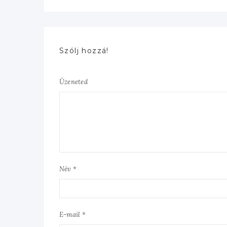
Szólj hozzá!
Üzeneted
Név *
E-mail *