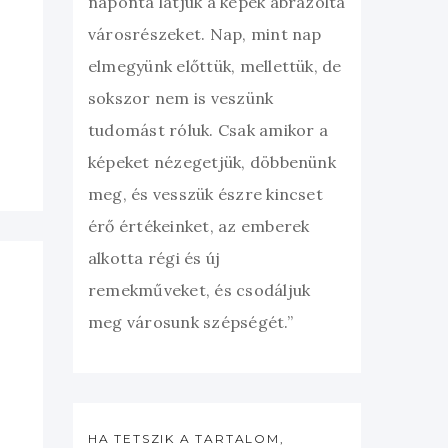
naponta látjuk a képek ábrázolta
városrészeket. Nap, mint nap
elmegyünk előttük, mellettük, de
sokszor nem is veszünk
tudomást róluk. Csak amikor a
képeket nézegetjük, döbbenünk
meg, és vesszük észre kincset
érő értékeinket, az emberek
alkotta régi és új
remekműveket, és csodáljuk
meg városunk szépségét.”
HA TETSZIK A TARTALOM,