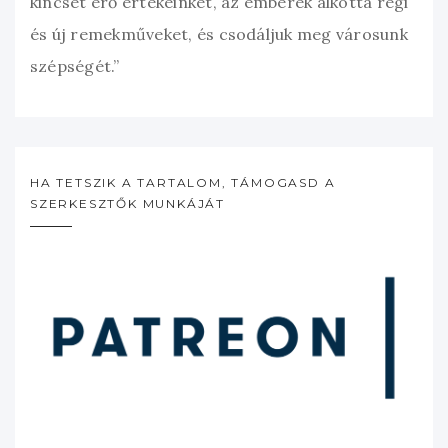
kincset érő értékeinket, az emberek alkotta régi
és új remekműveket, és csodáljuk meg városunk
szépségét.”
HA TETSZIK A TARTALOM, TÁMOGASD A
SZERKESZTŐK MUNKÁJÁT