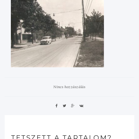
Nincs hozzászálás
TETSZETT A TARTALOM?