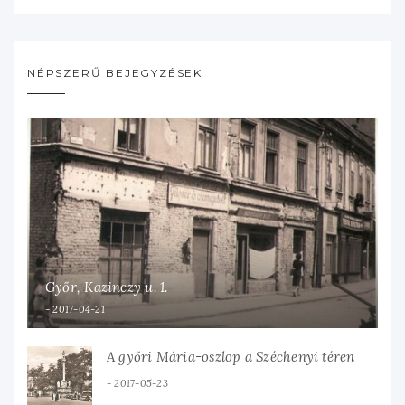
NÉPSZERŰ BEJEGYZÉSEK
Győr, Kazinczy u. 1.
2017-04-21
A győri Mária-oszlop a Széchenyi téren
2017-05-23