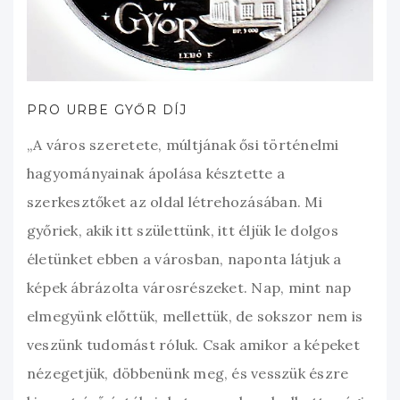
PRO URBE GYŐR DÍJ
„A város szeretete, múltjának ősi történelmi
hagyományainak ápolása késztette a
szerkesztőket az oldal létrehozásában. Mi
győriek, akik itt születtünk, itt éljük le dolgos
életünket ebben a városban, naponta látjuk a
képek ábrázolta városrészeket. Nap, mint nap
elmegyünk előttük, mellettük, de sokszor nem is
veszünk tudomást róluk. Csak amikor a képeket
nézegetjük, döbbenünk meg, és vesszük észre