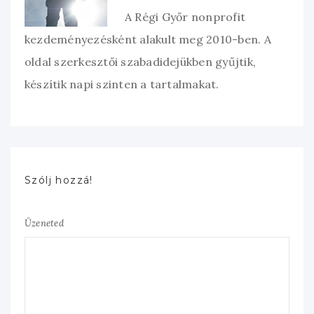
A Régi Győr nonprofit
kezdeményezésként alakult meg 2010-ben. A
oldal szerkesztői szabadidejükben gyűjtik,
készítik napi szinten a tartalmakat.
Szólj hozzá!
Üzeneted