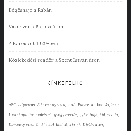
Bőgőshajó a Rábán
Vasudvar a Baross úton
A Baross út 1929-ben
Közlekedési rendőr a Szent István úton
CÍMKEFELHŐ
ABC
adyváros
Alkotmány utca
autó
Baross út
bontás
busz
Dunakapu tér
emlékmű
gyógyszertár
győr
hajó
híd
iskola
Kazinczy utca
Kettős híd
kikötő
kioszk
Király utca