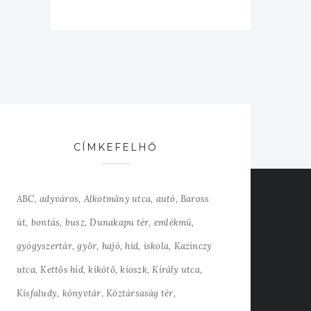
CÍMKEFELHŐ
ABC
adyváros
Alkotmány utca
autó
Baross
út
bontás
busz
Dunakapu tér
emlékmű
gyógyszertár
győr
hajó
híd
iskola
Kazinczy
utca
Kettős híd
kikötő
kioszk
Király utca
Kisfaludy
könyvtár
Köztársaság tér