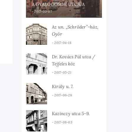
A GYALOGOSOK UTCÁJA
2017-03-07
Az un. „Schrőder”-ház,
Győr
2017-04-18
Dr. Kovács Pál utca /
Tejfeles köz
2017-05-21
Király u. 7.
2017-06-28
Kazinczy utca 5-9.
2017-08-03