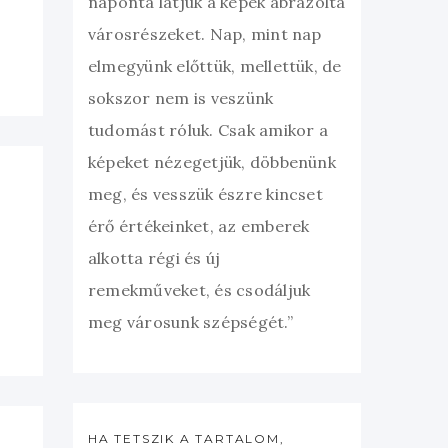
naponta látjuk a képek ábrázolta
városrészeket. Nap, mint nap
elmegyünk előttük, mellettük, de
sokszor nem is veszünk
tudomást róluk. Csak amikor a
képeket nézegetjük, döbbenünk
meg, és vesszük észre kincset
érő értékeinket, az emberek
alkotta régi és új
remekműveket, és csodáljuk
meg városunk szépségét.”
HA TETSZIK A TARTALOM,