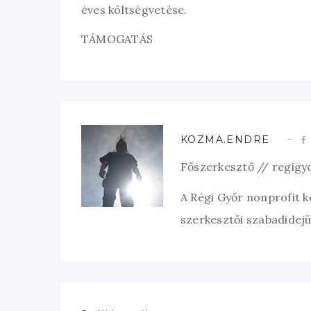
éves költségvetése.
TÁMOGATÁS
KOZMA.ENDRE
Főszerkesztő // regigy
A Régi Győr nonprofit 
szerkesztői szabadidejük