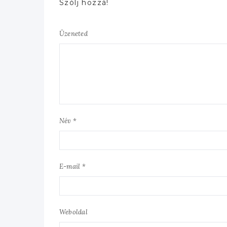
Szólj hozzá!
Üzeneted
Név *
E-mail *
Weboldal