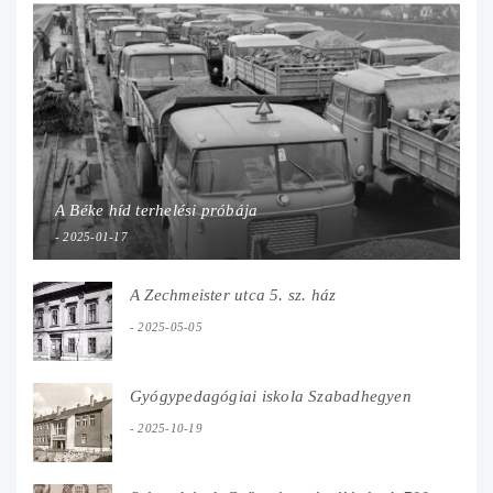
A Béke híd terhelési próbája
2025-01-17
A Zechmeister utca 5. sz. ház
2025-05-05
Gyógypedagógiai iskola Szabadhegyen
2025-10-19