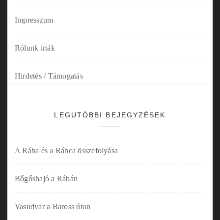
Impresszum
Rólunk írták
Hirdetés / Támogatás
LEGUTÓBBI BEJEGYZÉSEK
A Rába és a Rábca összefolyása
Bőgőshajó a Rábán
Vasudvar a Baross úton