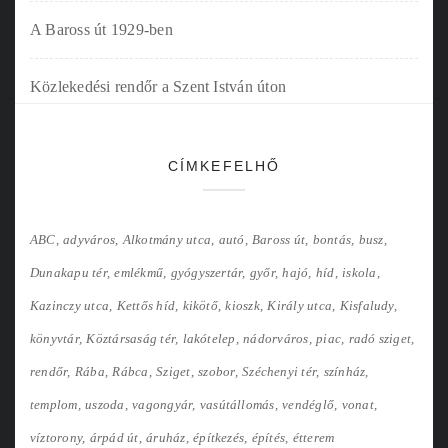
A Baross út 1929-ben
Közlekedési rendőr a Szent István úton
CÍMKEFELHŐ
ABC
adyváros
Alkotmány utca
autó
Baross út
bontás
busz
Dunakapu tér
emlékmű
gyógyszertár
győr
hajó
híd
iskola
Kazinczy utca
Kettős híd
kikötő
kioszk
Király utca
Kisfaludy
könyvtár
Köztársaság tér
lakótelep
nádorváros
piac
radó sziget
rendőr
Rába
Rábca
Sziget
szobor
Széchenyi tér
színház
templom
uszoda
vagongyár
vasútállomás
vendéglő
vonat
víztorony
árpád út
áruház
építkezés
építés
étterem