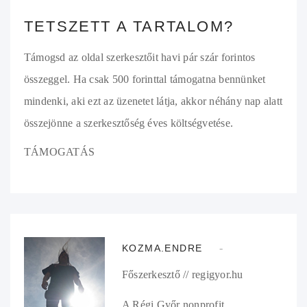
TETSZETT A TARTALOM?
Támogsd az oldal szerkesztőit havi pár szár forintos
összeggel. Ha csak 500 forinttal támogatna bennünket
mindenki, aki ezt az üzenetet látja, akkor néhány nap alatt
összejönne a szerkesztőség éves költségvetése.
TÁMOGATÁS
KOZMA.ENDRE
Főszerkesztő // regigyor.hu
A Régi Győr nonprofit