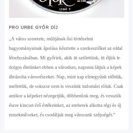
PRO URBE GYŐR DÍJ
„A város szeretete, múltjának ősi történelmi
hagyományainak ápolása késztette a szerkesztőket az oldal
létrehozásában. Mi győriek, akik itt születtünk, itt éljük le
dolgos életünket ebben a városban, naponta látjuk a képek
ábrázolta városrészeket. Nap, mint nap elmegyünk előttük,
mellettük, de sokszor nem is veszünk tudomást róluk. Csak
amikor a képeket nézegetjük, döbbenünk meg, és vesszük
észre kincset érő értékeinket, az emberek alkotta régi és új
remekműveket, és csodáljuk meg városunk szépségét.”