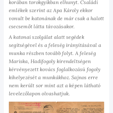
korában torokgyíkban elhunyt. Családi
emlékek szerint az Apa Károly ekkor
vonult be katonának de már csak a halott
csecsemőt látta távozásakor.
A katonai szolgálat alatt segédek
segítségével és a feleség irányításával a
munka részben tovább folyt. A feleség
Mariska, Hadifogoly kirendeltségen
kérvényezett kovács foglalkozású fogoly
kihelyezését a munkákhoz. Sajnos erre
nem került sor mint azt a képen látható
levelezőlapon olvashatjuk.