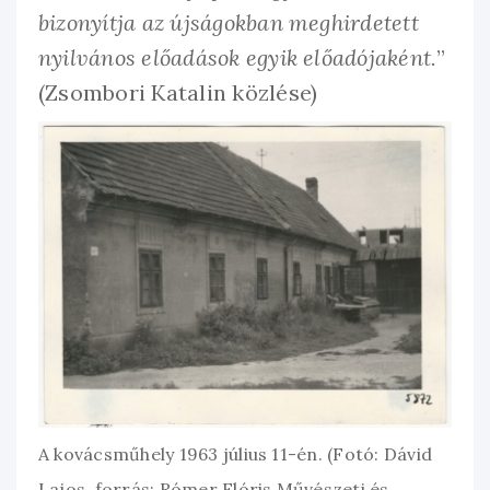
bizonyítja az újságokban meghirdetett
nyilvános előadások egyik előadójaként.
”
(Zsombori Katalin közlése)
A kovácsműhely 1963 július 11-én. (Fotó: Dávid
Lajos. forrás: Rómer Flóris Művészeti és