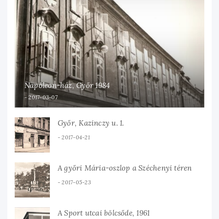
Napóleon-ház, Győr 1984
2017-03-07
Győr, Kazinczy u. 1.
2017-04-21
A győri Mária-oszlop a Széchenyi téren
2017-05-23
A Sport utcai bölcsőde, 1961