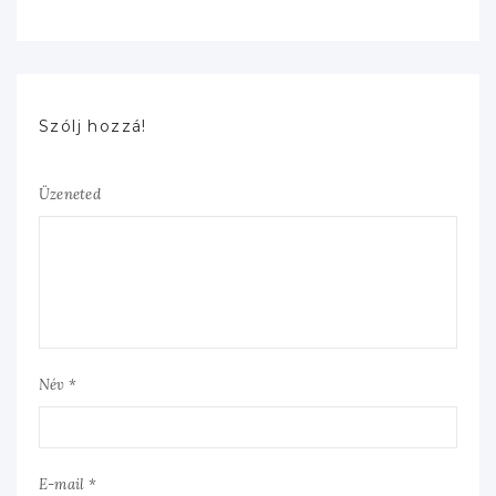
Szólj hozzá!
Üzeneted
Név *
E-mail *