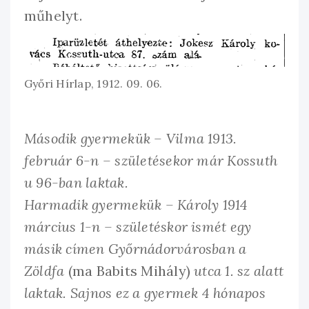
műhelyt.
Győri Hírlap, 1912. 09. 06.
Második gyermekük – Vilma 1913.
február 6-n – születésekor már Kossuth
u 96-ban laktak.
Harmadik gyermekük – Károly 1914
március 1-n – születéskor ismét egy
másik címen Győrnádorvárosban a
Zöldfa
(ma Babits Mihály)
utca 1. sz alatt
laktak. Sajnos ez a gyermek 4 hónapos