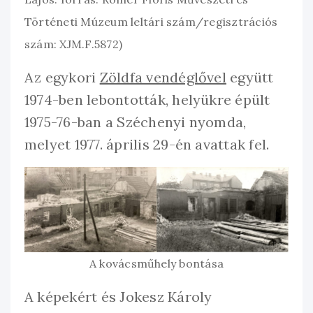
Történeti Múzeum leltári szám/regisztrációs
szám: XJM.F.5872)
Az egykori
Zöldfa vendéglővel
együtt
1974-ben lebontották, helyükre épült
1975-76-ban a Széchenyi nyomda,
melyet 1977. április 29-én avattak fel.
A kovácsműhely bontása
A képekért és Jokesz Károly