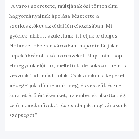
„A város szeretete, múltjának ősi történelmi
hagyományainak ápolása késztette a
szerkesztőket az oldal létrehozásában. Mi
győriek, akik itt születtünk, itt éljük le dolgos
életünket ebben a városban, naponta látjuk a
képek ábrázolta városrészeket. Nap, mint nap
elmegyünk előttük, mellettük, de sokszor nem is
veszünk tudomást róluk. Csak amikor a képeket
nézegetjük, döbbenünk meg, és vesszük észre
kincset érő értékeinket, az emberek alkotta régi
és új remekműveket, és csodáljuk meg városunk
szépségét.”