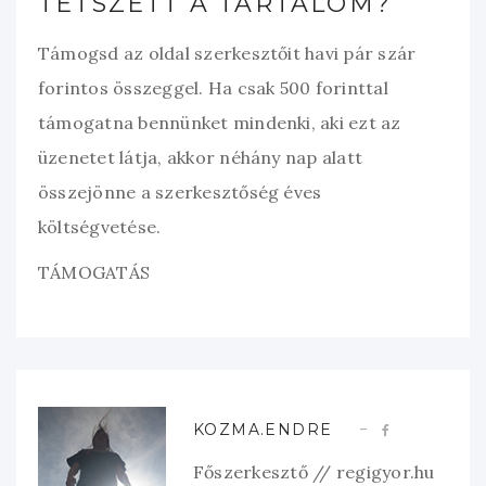
TETSZETT A TARTALOM?
Támogsd az oldal szerkesztőit havi pár szár
forintos összeggel. Ha csak 500 forinttal
támogatna bennünket mindenki, aki ezt az
üzenetet látja, akkor néhány nap alatt
összejönne a szerkesztőség éves
költségvetése.
TÁMOGATÁS
KOZMA.ENDRE
Főszerkesztő // regigyor.hu