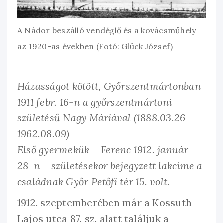
A Nádor beszálló vendéglő és a kovácsműhely
az 1920-as években (Fotó: Glück József)
Házasságot kötött, Győrszentmártonban
1911 febr. 16-n a győrszentmártoni
születésű Nagy Máriával (1888.03.26-
1962.08.09)
Első gyermekük – Ferenc 1912. január
28-n – születésekor bejegyzett lakcíme a
családnak Győr Petőfi tér 15. volt.
1912. szeptemberében már a Kossuth
Lajos utca 87. sz. alatt találjuk a