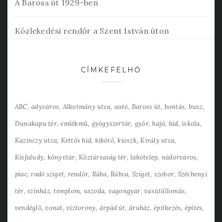
A Baross út 1929-ben
Közlekedési rendőr a Szent István úton
CÍMKEFELHŐ
ABC
adyváros
Alkotmány utca
autó
Baross út
bontás
busz
Dunakapu tér
emlékmű
gyógyszertár
győr
hajó
híd
iskola
Kazinczy utca
Kettős híd
kikötő
kioszk
Király utca
Kisfaludy
könyvtár
Köztársaság tér
lakótelep
nádorváros
piac
radó sziget
rendőr
Rába
Rábca
Sziget
szobor
Széchenyi
tér
színház
templom
uszoda
vagongyár
vasútállomás
vendéglő
vonat
víztorony
árpád út
áruház
építkezés
építés