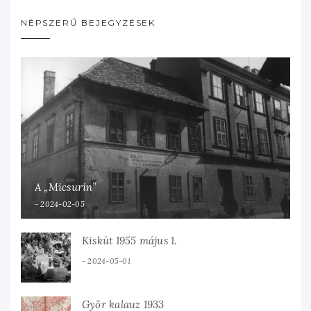
NÉPSZERŰ BEJEGYZÉSEK
A „Micsurin”
2024-02-05
Kiskút 1955 május 1.
2024-05-01
Győr kalauz 1933