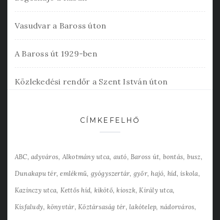
Vasudvar a Baross úton
A Baross út 1929-ben
Közlekedési rendőr a Szent István úton
CÍMKEFELHŐ
ABC
adyváros
Alkotmány utca
autó
Baross út
bontás
busz
Dunakapu tér
emlékmű
gyógyszertár
győr
hajó
híd
iskola
Kazinczy utca
Kettős híd
kikötő
kioszk
Király utca
Kisfaludy
könyvtár
Köztársaság tér
lakótelep
nádorváros