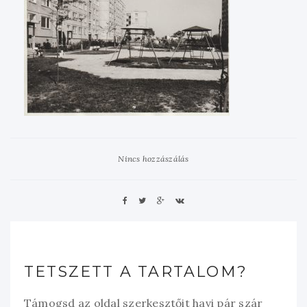
Nincs hozzászálás
TETSZETT A TARTALOM?
Támogsd az oldal szerkesztőit havi pár szár