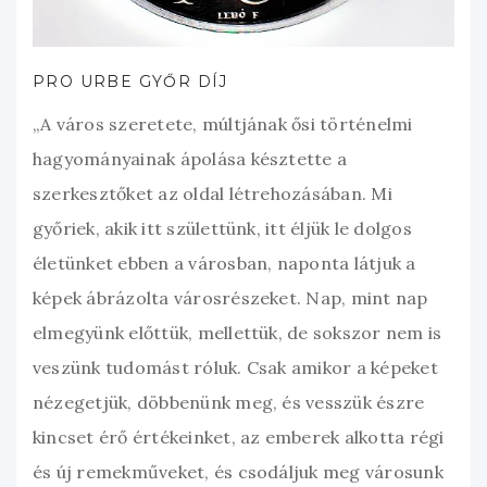
PRO URBE GYŐR DÍJ
„A város szeretete, múltjának ősi történelmi
hagyományainak ápolása késztette a
szerkesztőket az oldal létrehozásában. Mi
győriek, akik itt születtünk, itt éljük le dolgos
életünket ebben a városban, naponta látjuk a
képek ábrázolta városrészeket. Nap, mint nap
elmegyünk előttük, mellettük, de sokszor nem is
veszünk tudomást róluk. Csak amikor a képeket
nézegetjük, döbbenünk meg, és vesszük észre
kincset érő értékeinket, az emberek alkotta régi
és új remekműveket, és csodáljuk meg városunk