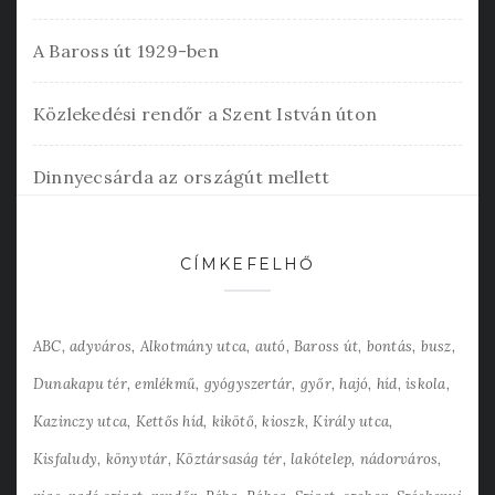
A Baross út 1929-ben
Közlekedési rendőr a Szent István úton
Dinnyecsárda az országút mellett
CÍMKEFELHŐ
ABC
adyváros
Alkotmány utca
autó
Baross út
bontás
busz
Dunakapu tér
emlékmű
gyógyszertár
győr
hajó
híd
iskola
Kazinczy utca
Kettős híd
kikötő
kioszk
Király utca
Kisfaludy
könyvtár
Köztársaság tér
lakótelep
nádorváros