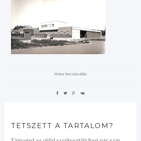
Nincs hozzászálás
TETSZETT A TARTALOM?
Támogsd az oldal szerkesztőit havi pár szár