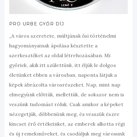
PRO URBE GYŐR DÍJ
„A város szeretete, múltjának ősi történelmi
hagyományainak ápolása késztette a
szerkesztőket az oldal létrehozásában. Mi
győriek, akik itt születtünk, itt éljük le dolgos
életünket ebben a városban, naponta látjuk a
képek ábrázolta városrészeket. Nap, mint nap
elmegyünk előttük, mellettük, de sokszor nem is
veszünk tudomást róluk. Csak amikor a képeket
nézegetjük, döbbenünk meg, és vesszük észre
kincset érő értékeinket, az emberek alkotta régi
és új remekműveket, és csodáljuk meg városunk