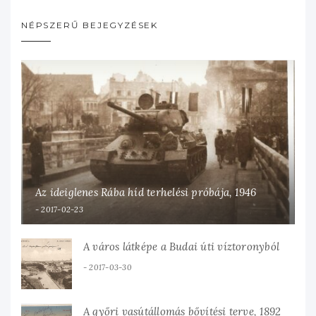
NÉPSZERŰ BEJEGYZÉSEK
Az ideiglenes Rába híd terhelési próbája, 1946
2017-02-23
A város látképe a Budai úti víztoronyból
2017-03-30
A győri vasútállomás bővítési terve, 1892