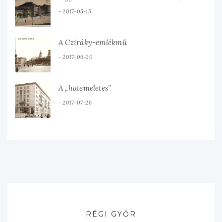
2017-05-15
A Cziráky-emlékmű
2017-06-20
A „hatemeletes”
2017-07-26
RÉGI GYŐR