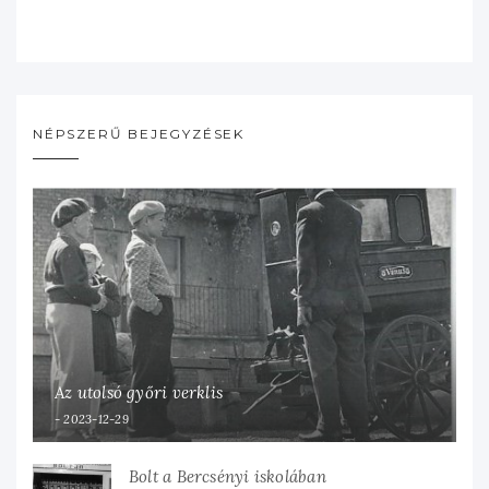
NÉPSZERŰ BEJEGYZÉSEK
Az utolsó győri verklis
2023-12-29
Bolt a Bercsényi iskolában