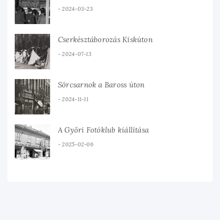
2024-03-23
Cserkésztáborozás Kiskúton
2024-07-13
Sörcsarnok a Baross úton
2024-11-11
A Győri Fotóklub kiállítása
2025-02-06