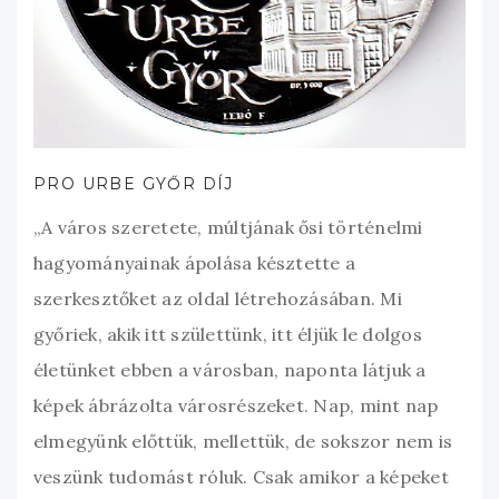
PRO URBE GYŐR DÍJ
„A város szeretete, múltjának ősi történelmi
hagyományainak ápolása késztette a
szerkesztőket az oldal létrehozásában. Mi
győriek, akik itt születtünk, itt éljük le dolgos
életünket ebben a városban, naponta látjuk a
képek ábrázolta városrészeket. Nap, mint nap
elmegyünk előttük, mellettük, de sokszor nem is
veszünk tudomást róluk. Csak amikor a képeket