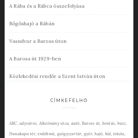
A Rába és a Rábca összefolyása
Bőgőshajó a Rábán
Vasudvar a Baross úton
A Baross út 1929-ben
Közlekedési rendőr a Szent István úton
CÍMKEFELHŐ
ABC
adyváros
Alkotmány utca
autó
Baross út
bontás
busz
Dunakapu tér
emlékmű
gyógyszertár
győr
hajó
híd
iskola