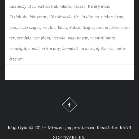
Kazinczy utca
Kettős híd
kikötő
kioszk
Király utca
Kisfaludy
könyvtár
Köztársaság tér
lakótelep
nádorváros
piac
radó sziget
rendőr
Rába
Rábca
Sziget
szobor
Széchenyi
tér
színház
templom
uszoda
vagongyár
vasútállomás
vendéglő
vonat
víztorony
árpád út
áruház
építkezés
építés
étterem
Régi Győr © 2017 - Minden jog fenntartva. Készítette: RAAB
SOFTWARE Kft.