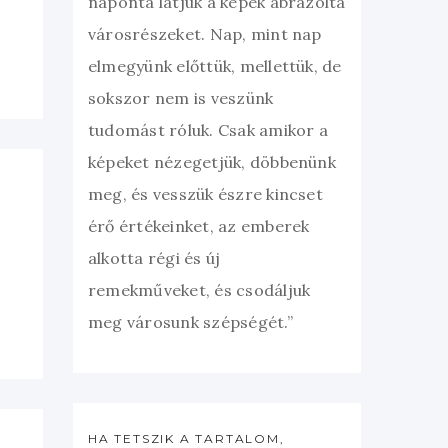
naponta látjuk a képek ábrázolta
városrészeket. Nap, mint nap
elmegyünk előttük, mellettük, de
sokszor nem is veszünk
tudomást róluk. Csak amikor a
képeket nézegetjük, döbbenünk
meg, és vesszük észre kincset
érő értékeinket, az emberek
alkotta régi és új
remekműveket, és csodáljuk
meg városunk szépségét.”
HA TETSZIK A TARTALOM,