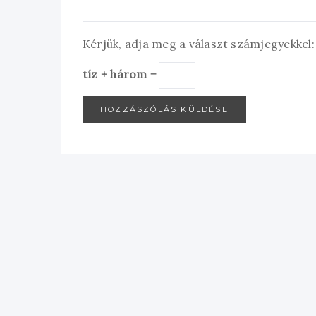
Kérjük, adja meg a választ számjegyekkel:
tíz + három =