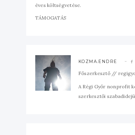
éves költségvetése.
TÁMOGATÁS
KOZMA.ENDRE
Főszerkesztő // regigy
A Régi Győr nonprofit 
szerkesztői szabadidejük