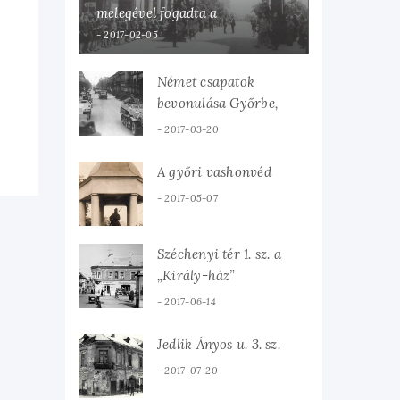
melegével fogadta a
hazaérkezett Károlyi Mihályt
2017-02-05
Német csapatok
bevonulása Győrbe,
1944. március 19-én.
2017-03-20
A győri vashonvéd
2017-05-07
Széchenyi tér 1. sz. a
„Király-ház”
2017-06-14
Jedlik Ányos u. 3. sz.
2017-07-20