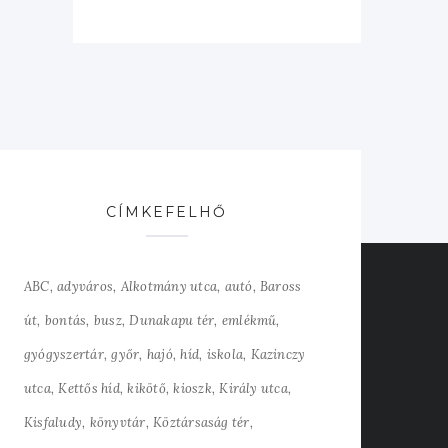
CÍMKEFELHŐ
ABC
adyváros
Alkotmány utca
autó
Baross
út
bontás
busz
Dunakapu tér
emlékmű
gyógyszertár
győr
hajó
híd
iskola
Kazinczy
utca
Kettős híd
kikötő
kioszk
Király utca
Kisfaludy
könyvtár
Köztársaság tér