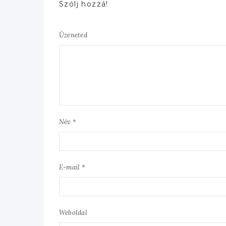
Szólj hozzá!
Üzeneted
Név *
E-mail *
Weboldal