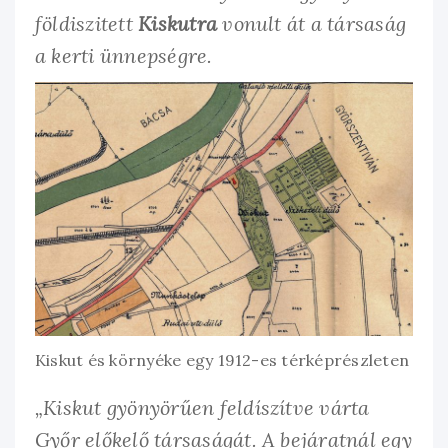
földiszitett
Kiskutra
vonult át a társaság
a kerti ünnepségre.
Kiskut és környéke egy 1912-es térképrészleten
„Kiskut gyönyörűen feldíszítve várta
Győr előkelő társaságát. A bejáratnál egy