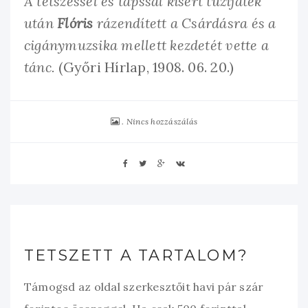
A tetszéssel és tapssal kísért tüzijáték
után
Flóris
rázendített a Csárdásra és a
cigánymuzsika mellett kezdetét vette a
tánc.
(Győri Hírlap, 1908. 06. 20.)
Nincs hozzászálás
TETSZETT A TARTALOM?
Támogsd az oldal szerkesztőit havi pár szár