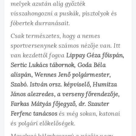
melyek azután alig győzték
visszahongozni a puskák, pisztolyok és
fóbertek durranásait.
Csak természetes, hogy a nemes
sportversenynek számos nézője van. Itt
van kezdettől fogva
Lippay Géza főispán,
Sertic Lukács tábornok, Goda Béla
alispán, Wennes Jenő polgármester,
Szabó. István orsz. képviselő, Humitza
János alezredes, a verseny főrendezője,
Farkas Mátyás főjegyző, dr. Szauter
Ferfenc tanácsos
és még sokan, katonai
és polgári előkelőségek.
Mosolygó hölgykoszorú a nézője vagy