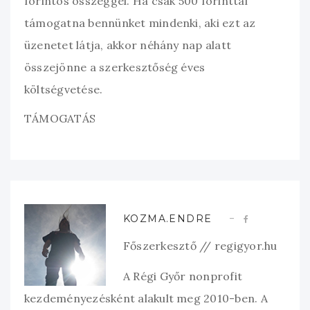
forintos összeggel. Ha csak 500 forinttal
támogatna bennünket mindenki, aki ezt az
üzenetet látja, akkor néhány nap alatt
összejönne a szerkesztőség éves
költségvetése.
TÁMOGATÁS
KOZMA.ENDRE
Főszerkesztő // regigyor.hu
A Régi Győr nonprofit
kezdeményezésként alakult meg 2010-ben. A