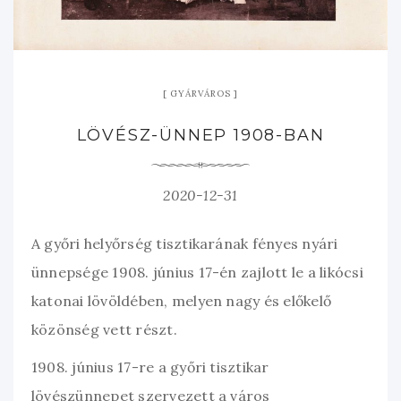
GYÁRVÁROS
LÖVÉSZ-ÜNNEP 1908-BAN
2020-12-31
A győri helyőrség tisztikarának fényes nyári
ünnepsége 1908. június 17-én zajlott le a likócsi
katonai lövöldében, melyen nagy és előkelő
közönség vett részt.
1908. június 17-re a győri tisztikar
lövészünnepet szervezett a város