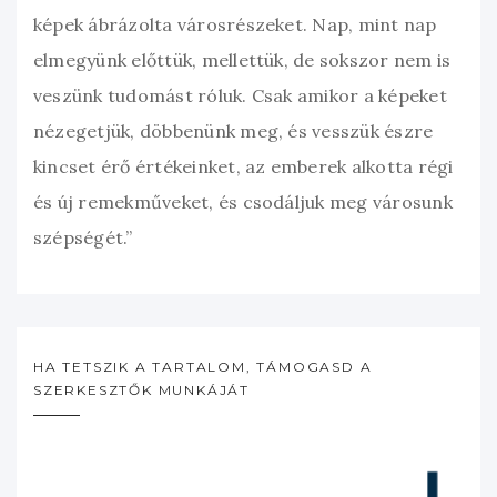
képek ábrázolta városrészeket. Nap, mint nap
elmegyünk előttük, mellettük, de sokszor nem is
veszünk tudomást róluk. Csak amikor a képeket
nézegetjük, döbbenünk meg, és vesszük észre
kincset érő értékeinket, az emberek alkotta régi
és új remekműveket, és csodáljuk meg városunk
szépségét.”
HA TETSZIK A TARTALOM, TÁMOGASD A
SZERKESZTŐK MUNKÁJÁT