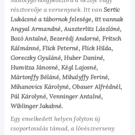
résztvevője a versenynek. Itt van
Sertic
Lukácsné a tábornok felesége, itt vannak
Angyal Armandné, Auszterlitz Lászlóné,
Bozó Antalné, Bezerédj Andorné, Fritsch
Kálmánné, Flick Peterné, Flick Hilda,
Goreczky Gyuláné, Huber Daniné,
Humitza Jánosné, Kégl Lajosné,
Mártonffy Béláné, Mihalyffy Feriné,
Mihanovics Károlyné, Obauer Alfrédnél,
Pál Károlyné, Venninger Antalné,
Wiblinger Jakabné.
Egy emelkedett helyen folyton új
csoportosulás támad, a lövészverseny