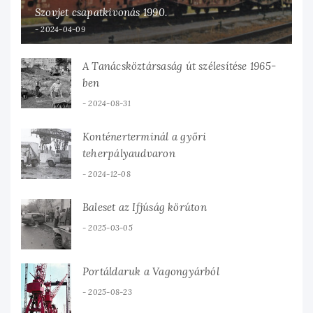
Szovjet csapatkivonás 1990.
2024-04-09
A Tanácsköztársaság út szélesítése 1965-
ben
2024-08-31
Konténerterminál a győri
teherpályaudvaron
2024-12-08
Baleset az Ifjúság körúton
2025-03-05
Portáldaruk a Vagongyárból
2025-08-23