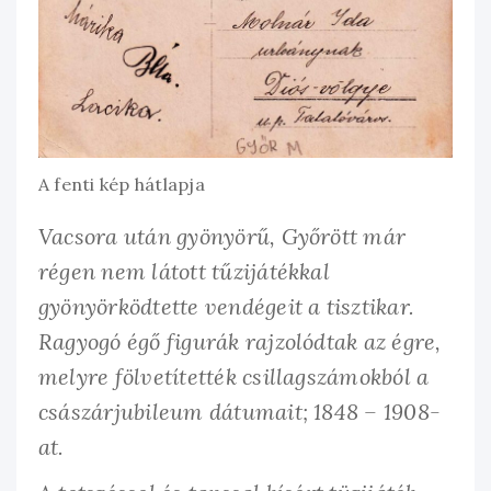
A fenti kép hátlapja
Vacsora után gyönyörű, Győrött már
régen nem látott tűzijátékkal
gyönyörködtette vendégeit a tisztikar.
Ragyogó égő figurák rajzolódtak az égre,
melyre fölvetítették csillagszámokból a
császárjubileum dátumait; 1848 – 1908-
at.