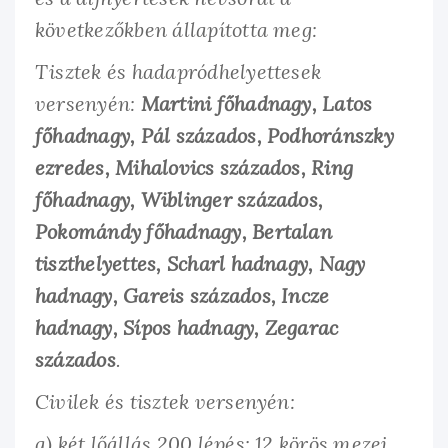
következőkben állapította meg:
Tisztek és hadapródhelyettesek
versenyén:
Martini főhadnagy, Latos
főhadnagy, Pál százados, Podhoránszky
ezredes, Mihalovics százados, Ring
főhadnagy, Wiblinger százados,
Pokomándy főhadnagy, Bertalan
tiszthelyettes, Scharl hadnagy, Nagy
hadnagy, Gareis százados, Incze
hadnagy, Sípos hadnagy, Zegarac
százados
.
Civilek és tisztek versenyén:
a) két lőállás 200 lépés: 12 körös mezei