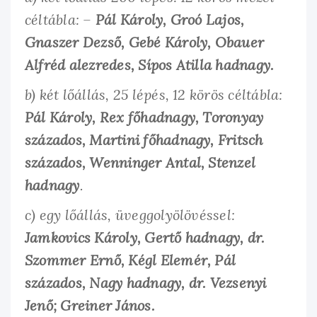
céltábla: –
Pál Károly, Groó Lajos,
Gnaszer Dezső, Gebé Károly, Obauer
Alfréd alezredes, Sípos Atilla hadnagy.
b) két lőállás, 25 lépés, 12 körös céltábla:
Pál Károly, Rex főhadnagy, Toronyay
százados, Martini főhadnagy, Fritsch
százados, Wenninger Antal, Stenzel
hadnagy
.
c) egy lőállás, üveggolyölövéssel:
Jamkovics Károly, Gertő hadnagy, dr.
Szommer Ernő, Kégl Elemér, Pál
százados, Nagy hadnagy, dr. Vezsenyi
Jenő; Greiner János.