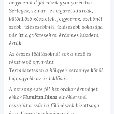
negyvenöt díját nézik gyönyörködve.
Serlegek, szivar- és cigarettatárcák,
különböző készletek, fegyverek, szebbnél-
szebb, izlésesebbnél-izlésesebb sokasága
vár itt a győztesekre: érdemes küzdeni
értük.
Az összes lőállásoknál sok a néző és
résztvevő egyaránt.
Természetesen a hölgyek versenye körül
legnagyobb az érdeklődés.
A verseny este fél hét órakor ért véget,
ekkor
Humitza János
elnökletével
összeült a zsűri a főlövészek bizottsága,
és a díjnyertesek névsorát a