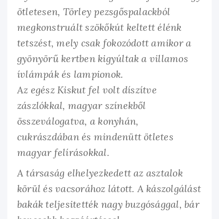
ötletesen, Törley pezsgőspalackból
megkonstruált szökőkút keltett élénk
tetszést, mely csak fokozódott amikor a
gyönyörű kertben kigyúltak a villamos
ívlámpák és lampionok.
Az egész Kiskut fel volt díszítve
zászlókkal, magyar színekből
összeválogatva, a konyhán,
cukrászdában és mindenütt ötletes
magyar felírásokkal.
A társaság elhelyezkedett az asztalok
körül és vacsorához látott. A kászolgálást
bakák teljesitették nagy buzgósággal, bár