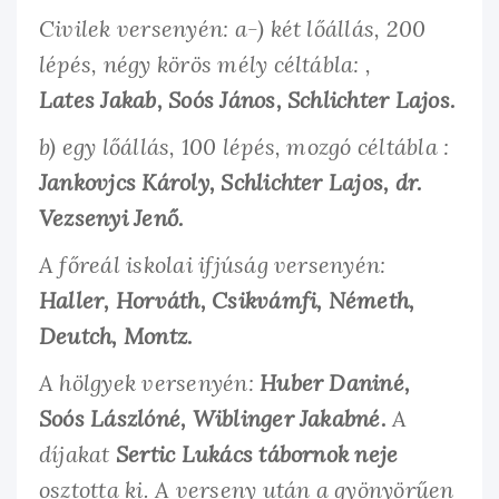
Civilek versenyén: a-) két lőállás, 200
lépés, négy körös mély céltábla: ,
Lates Jakab, Soós János, Schlichter Lajos.
b) egy lőállás, 100 lépés, mozgó céltábla :
Jankovjcs Károly, Schlichter Lajos, dr.
Vezsenyi Jenő.
A főreál iskolai ifjúság versenyén:
Haller, Horváth, Csikvámfi, Németh,
Deutch, Montz.
A hölgyek versenyén:
Huber Daniné,
Soós Lászlóné, Wiblinger Jakabné.
A
díjakat
Sertic Lukács tábornok neje
osztotta ki. A verseny után a gyönyörűen