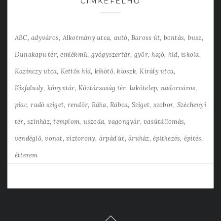
CÍMKEFELHŐ
ABC
adyváros
Alkotmány utca
autó
Baross út
bontás
busz
Dunakapu tér
emlékmű
gyógyszertár
győr
hajó
híd
iskola
Kazinczy utca
Kettős híd
kikötő
kioszk
Király utca
Kisfaludy
könyvtár
Köztársaság tér
lakótelep
nádorváros
piac
radó sziget
rendőr
Rába
Rábca
Sziget
szobor
Széchenyi
tér
színház
templom
uszoda
vagongyár
vasútállomás
vendéglő
vonat
víztorony
árpád út
áruház
építkezés
építés
étterem