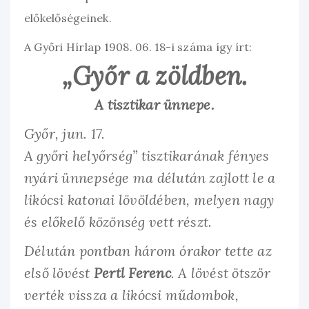
előkelőségeinek.
A Győri Hírlap 1908. 06. 18-i száma így írt:
„Győr a zöldben.
A tisztikar ünnepe.
Győr, jun. 17.
A győri helyőrség” tisztikarának fényes
nyári ünnepsége ma délután zajlott le a
likócsi katonai lövöldében, melyen nagy
és előkelő közönség vett részt
.
Délután pontban három órakor tette az
első lövést
Pertl Ferenc
. A lövést ötször
verték vissza a likócsi műdombok,