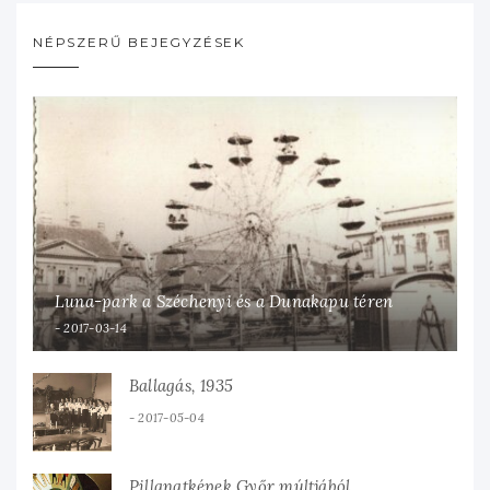
NÉPSZERŰ BEJEGYZÉSEK
Luna-park a Széchenyi és a Dunakapu téren
2017-03-14
Ballagás, 1935
2017-05-04
Pillanatképek Győr múltjából