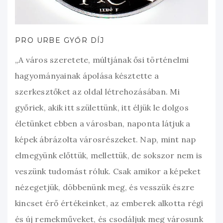
PRO URBE GYŐR DÍJ
„A város szeretete, múltjának ősi történelmi
hagyományainak ápolása késztette a
szerkesztőket az oldal létrehozásában. Mi
győriek, akik itt születtünk, itt éljük le dolgos
életünket ebben a városban, naponta látjuk a
képek ábrázolta városrészeket. Nap, mint nap
elmegyünk előttük, mellettük, de sokszor nem is
veszünk tudomást róluk. Csak amikor a képeket
nézegetjük, döbbenünk meg, és vesszük észre
kincset érő értékeinket, az emberek alkotta régi
és új remekműveket, és csodáljuk meg városunk