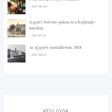
2017-06-09
A győri Veöreös-palota és a Kisfaludy-
kávéház
2017-07-14
Az új győri vasútállomás, 1958
2017-08-21
RÉGI GYŐR