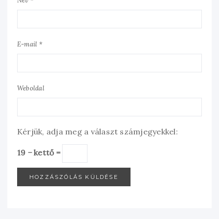
Név *
E-mail *
Weboldal
Kérjük, adja meg a választ számjegyekkel:
19 − kettő =