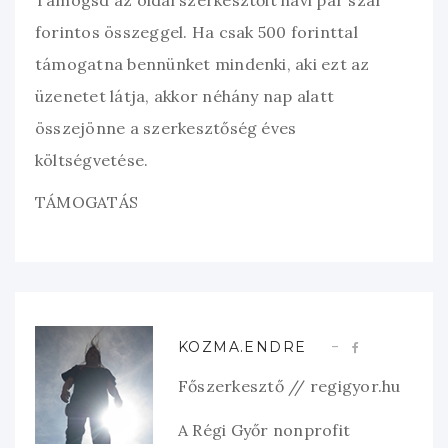
Támogsd az oldal szerkesztőit havi pár szár
forintos összeggel. Ha csak 500 forinttal
támogatna bennünket mindenki, aki ezt az
üzenetet látja, akkor néhány nap alatt
összejönne a szerkesztőség éves
költségvetése.
TÁMOGATÁS
KOZMA.ENDRE
Főszerkesztő // regigyor.hu
A Régi Győr nonprofit