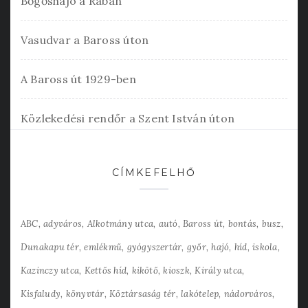
Bőgőshajó a Rábán
Vasudvar a Baross úton
A Baross út 1929-ben
Közlekedési rendőr a Szent István úton
CÍMKEFELHŐ
ABC
adyváros
Alkotmány utca
autó
Baross út
bontás
busz
Dunakapu tér
emlékmű
gyógyszertár
győr
hajó
híd
iskola
Kazinczy utca
Kettős híd
kikötő
kioszk
Király utca
Kisfaludy
könyvtár
Köztársaság tér
lakótelep
nádorváros