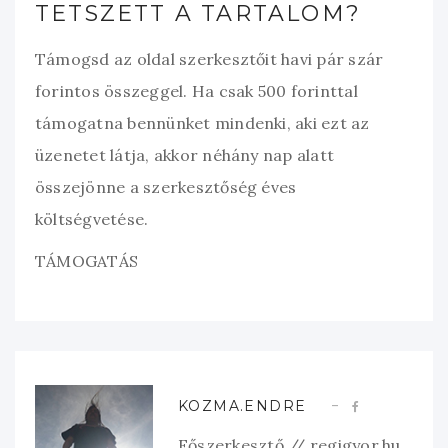
TETSZETT A TARTALOM?
Támogsd az oldal szerkesztőit havi pár szár
forintos összeggel. Ha csak 500 forinttal
támogatna bennünket mindenki, aki ezt az
üzenetet látja, akkor néhány nap alatt
összejönne a szerkesztőség éves
költségvetése.
TÁMOGATÁS
KOZMA.ENDRE
Főszerkesztő // regigyor.hu