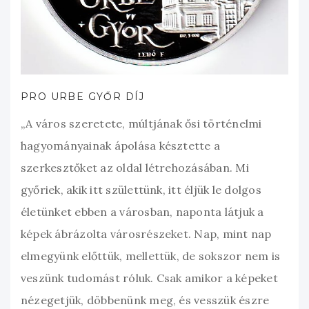
PRO URBE GYŐR DÍJ
„A város szeretete, múltjának ősi történelmi
hagyományainak ápolása késztette a
szerkesztőket az oldal létrehozásában. Mi
győriek, akik itt születtünk, itt éljük le dolgos
életünket ebben a városban, naponta látjuk a
képek ábrázolta városrészeket. Nap, mint nap
elmegyünk előttük, mellettük, de sokszor nem is
veszünk tudomást róluk. Csak amikor a képeket
nézegetjük, döbbenünk meg, és vesszük észre