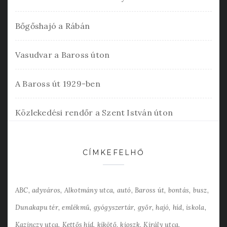
Bőgőshajó a Rábán
Vasudvar a Baross úton
A Baross út 1929-ben
Közlekedési rendőr a Szent István úton
CÍMKEFELHŐ
ABC
adyváros
Alkotmány utca
autó
Baross út
bontás
busz
Dunakapu tér
emlékmű
gyógyszertár
győr
hajó
híd
iskola
Kazinczy utca
Kettős híd
kikötő
kioszk
Király utca