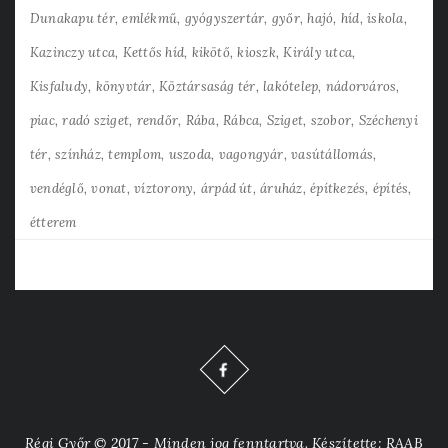
Dunakapu tér
emlékmű
gyógyszertár
győr
hajó
híd
iskola
Kazinczy utca
Kettős híd
kikötő
kioszk
Király utca
Kisfaludy
könyvtár
Köztársaság tér
lakótelep
nádorváros
piac
radó sziget
rendőr
Rába
Rábca
Sziget
szobor
Széchenyi
tér
színház
templom
uszoda
vagongyár
vasútállomás
vendéglő
vonat
víztorony
árpád út
áruház
építkezés
építés
étterem
Régi Győr © 2017 - Minden jog fenntartva. Készítette: RAAB