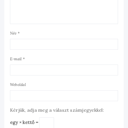
Név *
E-mail *
Weboldal
Kérjük, adja meg a választ számjegyekkel:
egy × kettő =