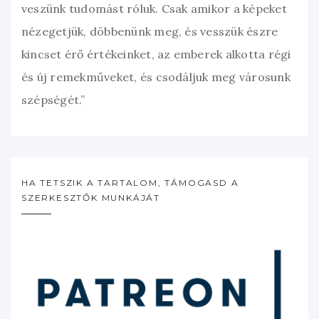
veszünk tudomást róluk. Csak amikor a képeket
nézegetjük, döbbenünk meg, és vesszük észre
kincset érő értékeinket, az emberek alkotta régi
és új remekműveket, és csodáljuk meg városunk
szépségét.”
HA TETSZIK A TARTALOM, TÁMOGASD A
SZERKESZTŐK MUNKÁJÁT