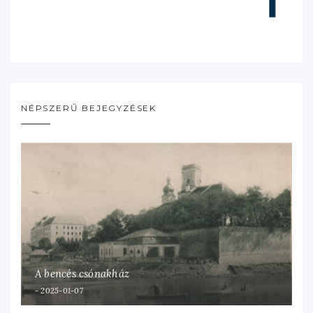
NÉPSZERŰ BEJEGYZÉSEK
A bencés csónakház
2025-01-07