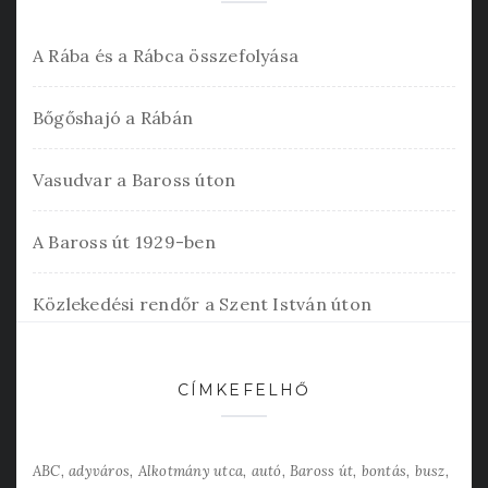
A Rába és a Rábca összefolyása
Bőgőshajó a Rábán
Vasudvar a Baross úton
A Baross út 1929-ben
Közlekedési rendőr a Szent István úton
CÍMKEFELHŐ
ABC
adyváros
Alkotmány utca
autó
Baross út
bontás
busz