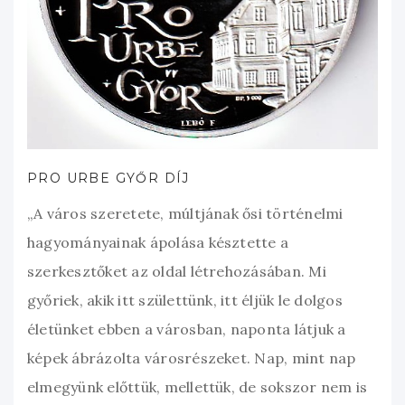
PRO URBE GYŐR DÍJ
„A város szeretete, múltjának ősi történelmi
hagyományainak ápolása késztette a
szerkesztőket az oldal létrehozásában. Mi
győriek, akik itt születtünk, itt éljük le dolgos
életünket ebben a városban, naponta látjuk a
képek ábrázolta városrészeket. Nap, mint nap
elmegyünk előttük, mellettük, de sokszor nem is