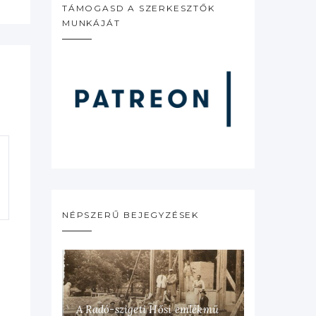
TÁMOGASD A SZERKESZTŐK
MUNKÁJÁT
NÉPSZERŰ BEJEGYZÉSEK
A Radó-szigeti Hősi emlékmű