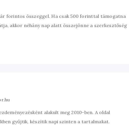
zár forintos összeggel. Ha csak 500 forinttal támogatna
átja, akkor néhány nap alatt összejönne a szerkesztőség
or.hu
kezdeményezésként alakult meg 2010-ben. A oldal
ben gyűjtik, készítik napi szinten a tartalmakat.