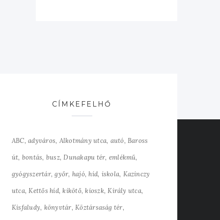
CÍMKEFELHŐ
ABC
adyváros
Alkotmány utca
autó
Baross
út
bontás
busz
Dunakapu tér
emlékmű
gyógyszertár
győr
hajó
híd
iskola
Kazinczy
utca
Kettős híd
kikötő
kioszk
Király utca
Kisfaludy
könyvtár
Köztársaság tér