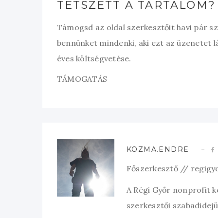
TETSZETT A TARTALOM?
Támogsd az oldal szerkesztőit havi pár s
bennünket mindenki, aki ezt az üzenetet l
éves költségvetése.
TÁMOGATÁS
KOZMA.ENDRE
Főszerkesztő // regigy
A Régi Győr nonprofit 
szerkesztői szabadidejük