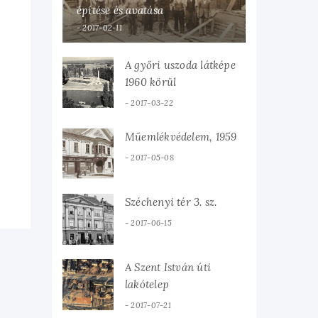
építése és avatása
2017-02-11
A győri uszoda látképe
1960 körül
2017-03-22
Műemlékvédelem, 1959
2017-05-08
Széchenyi tér 3. sz.
2017-06-15
A Szent István úti
lakótelep
2017-07-21