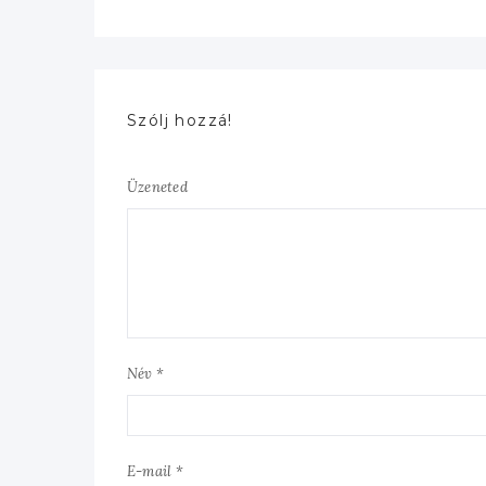
Szólj hozzá!
Üzeneted
Név *
E-mail *