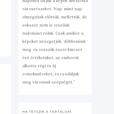
naponta látjuk a képek ábrázolta
városrészeket. Nap, mint nap
elmegyünk előttük, mellettük, de
sokszor nem is veszünk
tudomást róluk. Csak amikor a
képeket nézegetjük, döbbenünk
meg, és vesszük észre kincset
érő értékeinket, az emberek
alkotta régi és új
remekműveket, és csodáljuk
meg városunk szépségét.”
HA TETSZIK A TARTALOM,