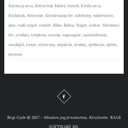
Kazinczy utca
Kettős híd
kikötő
kioszk
Király utca
Kisfaludy
könyvtár
Köztársaság tér
lakótelep
nádorváros
piac
radó sziget
rendőr
Rába
Rábca
Sziget
szobor
Széchenyi
tér
színház
templom
uszoda
vagongyár
vasútállomás
vendéglő
vonat
víztorony
árpád út
áruház
építkezés
építés
étterem
Régi Győr © 2017 - Minden jog fenntartva. Készítette: RAAB
SOFTWARE Kft.