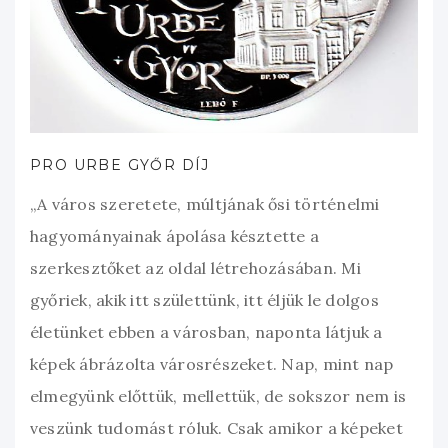
PRO URBE GYŐR DÍJ
„A város szeretete, múltjának ősi történelmi
hagyományainak ápolása késztette a
szerkesztőket az oldal létrehozásában. Mi
győriek, akik itt születtünk, itt éljük le dolgos
életünket ebben a városban, naponta látjuk a
képek ábrázolta városrészeket. Nap, mint nap
elmegyünk előttük, mellettük, de sokszor nem is
veszünk tudomást róluk. Csak amikor a képeket