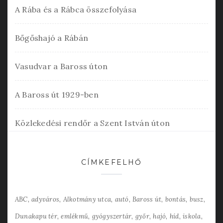
A Rába és a Rábca összefolyása
Bőgőshajó a Rábán
Vasudvar a Baross úton
A Baross út 1929-ben
Közlekedési rendőr a Szent István úton
CÍMKEFELHŐ
ABC
adyváros
Alkotmány utca
autó
Baross út
bontás
busz
Dunakapu tér
emlékmű
gyógyszertár
győr
hajó
híd
iskola