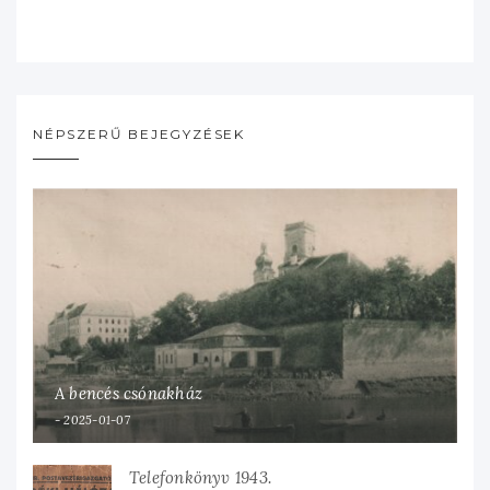
NÉPSZERŰ BEJEGYZÉSEK
A bencés csónakház
2025-01-07
Telefonkönyv 1943.