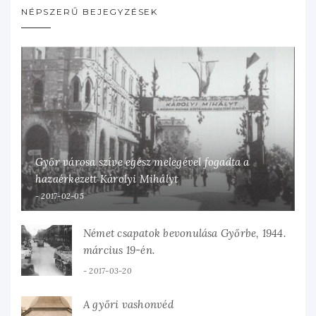
NÉPSZERŰ BEJEGYZÉSEK
Győr városa szíve egész melegével fogadta a
hazaérkezett Károlyi Mihályt
2017-02-05
Német csapatok bevonulása Győrbe, 1944.
március 19-én.
2017-03-20
A győri vashonvéd