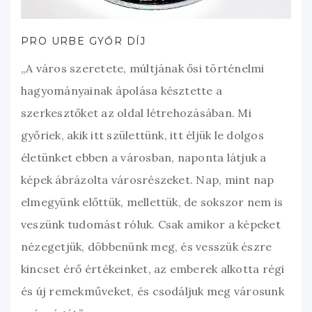
PRO URBE GYŐR DÍJ
„A város szeretete, múltjának ősi történelmi
hagyományainak ápolása késztette a
szerkesztőket az oldal létrehozásában. Mi
győriek, akik itt születtünk, itt éljük le dolgos
életünket ebben a városban, naponta látjuk a
képek ábrázolta városrészeket. Nap, mint nap
elmegyünk előttük, mellettük, de sokszor nem is
veszünk tudomást róluk. Csak amikor a képeket
nézegetjük, döbbenünk meg, és vesszük észre
kincset érő értékeinket, az emberek alkotta régi
és új remekműveket, és csodáljuk meg városunk