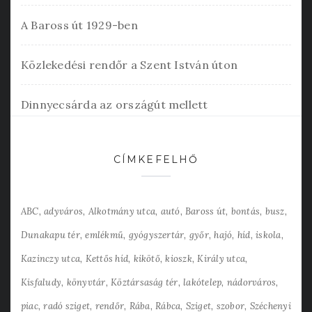
A Baross út 1929-ben
Közlekedési rendőr a Szent István úton
Dinnyecsárda az országút mellett
CÍMKEFELHŐ
ABC
adyváros
Alkotmány utca
autó
Baross út
bontás
busz
Dunakapu tér
emlékmű
gyógyszertár
győr
hajó
híd
iskola
Kazinczy utca
Kettős híd
kikötő
kioszk
Király utca
Kisfaludy
könyvtár
Köztársaság tér
lakótelep
nádorváros
piac
radó sziget
rendőr
Rába
Rábca
Sziget
szobor
Széchenyi