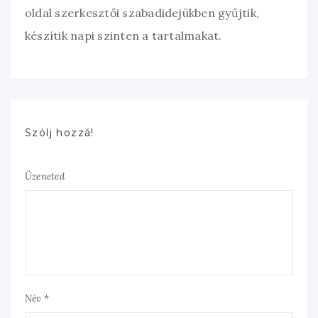
oldal szerkesztői szabadidejükben gyűjtik,
készítik napi szinten a tartalmakat.
Szólj hozzá!
Üzeneted
Név *