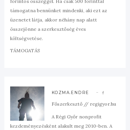
forintos összeggel. Ha csak 500 forinttal
támogatna bennünket mindenki, aki ezt az
üzenetet látja, akkor néhány nap alatt
összejönne a szerkesztőség éves
költségvetése.
TÁMOGATÁS
KOZMA.ENDRE
Főszerkesztő // regigyor.hu
A Régi Győr nonprofit
kezdeményezésként alakult meg 2010-ben. A