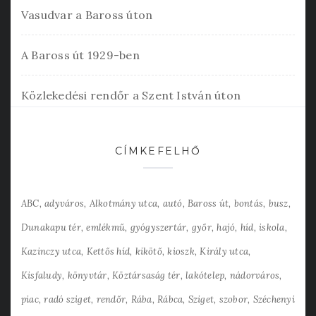
Vasudvar a Baross úton
A Baross út 1929-ben
Közlekedési rendőr a Szent István úton
CÍMKEFELHŐ
ABC
adyváros
Alkotmány utca
autó
Baross út
bontás
busz
Dunakapu tér
emlékmű
gyógyszertár
győr
hajó
híd
iskola
Kazinczy utca
Kettős híd
kikötő
kioszk
Király utca
Kisfaludy
könyvtár
Köztársaság tér
lakótelep
nádorváros
piac
radó sziget
rendőr
Rába
Rábca
Sziget
szobor
Széchenyi