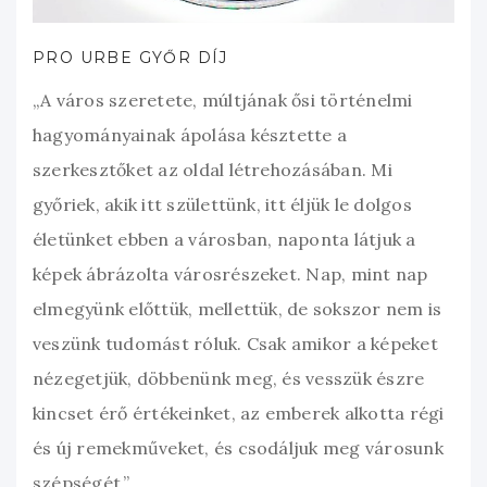
PRO URBE GYŐR DÍJ
„A város szeretete, múltjának ősi történelmi
hagyományainak ápolása késztette a
szerkesztőket az oldal létrehozásában. Mi
győriek, akik itt születtünk, itt éljük le dolgos
életünket ebben a városban, naponta látjuk a
képek ábrázolta városrészeket. Nap, mint nap
elmegyünk előttük, mellettük, de sokszor nem is
veszünk tudomást róluk. Csak amikor a képeket
nézegetjük, döbbenünk meg, és vesszük észre
kincset érő értékeinket, az emberek alkotta régi
és új remekműveket, és csodáljuk meg városunk
szépségét.”