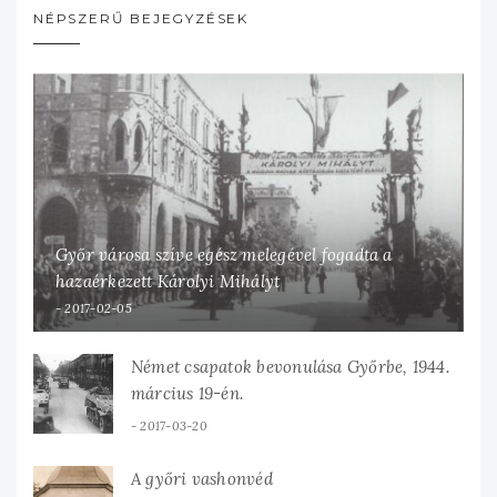
NÉPSZERŰ BEJEGYZÉSEK
Győr városa szíve egész melegével fogadta a
hazaérkezett Károlyi Mihályt
2017-02-05
Német csapatok bevonulása Győrbe, 1944.
március 19-én.
2017-03-20
A győri vashonvéd