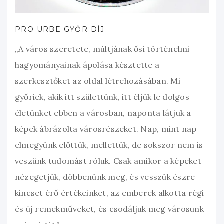
PRO URBE GYŐR DÍJ
„A város szeretete, múltjának ősi történelmi
hagyományainak ápolása késztette a
szerkesztőket az oldal létrehozásában. Mi
győriek, akik itt születtünk, itt éljük le dolgos
életünket ebben a városban, naponta látjuk a
képek ábrázolta városrészeket. Nap, mint nap
elmegyünk előttük, mellettük, de sokszor nem is
veszünk tudomást róluk. Csak amikor a képeket
nézegetjük, döbbenünk meg, és vesszük észre
kincset érő értékeinket, az emberek alkotta régi
és új remekműveket, és csodáljuk meg városunk