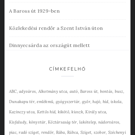
A Baross út 1929-ben
Közlekedési rendőr a Szent István úton
Dinnyecsárda az országút mellett
CÍMKEFELHŐ
ABC
adyváros
Alkotmány utca
autó
Baross út
bontás
busz
Dunakapu tér
emlékmű
gyógyszertár
győr
hajó
híd
iskola
Kazinczy utca
Kettős híd
kikötő
kioszk
Király utca
Kisfaludy
könyvtár
Köztársaság tér
lakótelep
nádorváros
piac
radó sziget
rendőr
Rába
Rábca
Sziget
szobor
Széchenyi