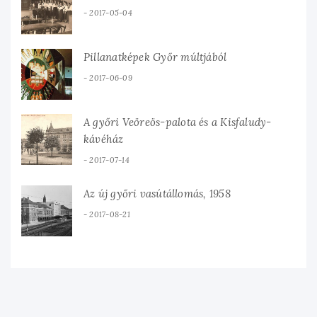
2017-05-04
Pillanatképek Győr múltjából
2017-06-09
A győri Veöreös-palota és a Kisfaludy-
kávéház
2017-07-14
Az új győri vasútállomás, 1958
2017-08-21