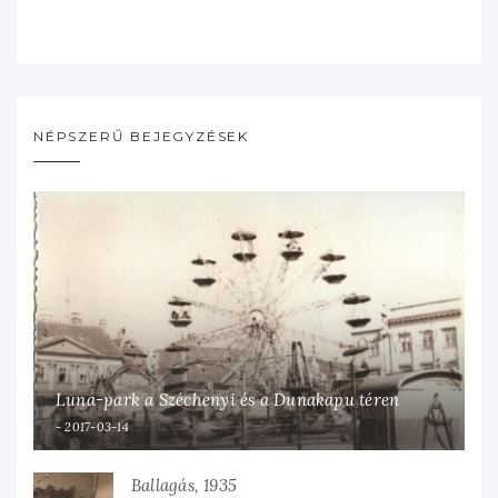
NÉPSZERŰ BEJEGYZÉSEK
Luna-park a Széchenyi és a Dunakapu téren
2017-03-14
Ballagás, 1935