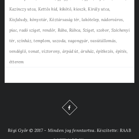
Kazinczy utca
Kettős híd
kikötő
kioszk
Király utca
Kisfaludy
könyvtár
Köztársaság tér
lakótelep
nádorváros
piac
radó sziget
rendőr
Rába
Rábca
Sziget
szobor
Széchenyi
tér
színház
templom
uszoda
vagongyár
vasútállomás
vendéglő
vonat
víztorony
árpád út
áruház
építkezés
építés
étterem
Régi Győr © 2017 - Minden jog fenntartva. Készítette: RAAB