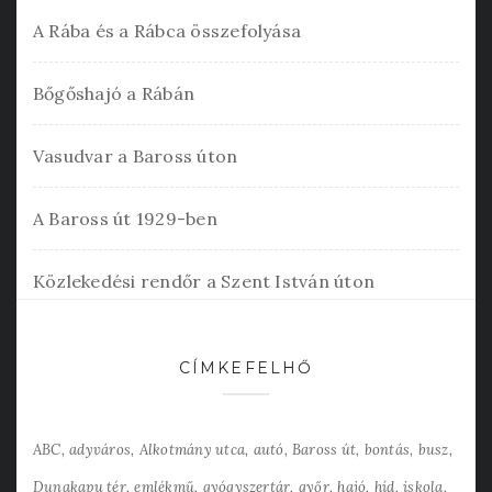
A Rába és a Rábca összefolyása
Bőgőshajó a Rábán
Vasudvar a Baross úton
A Baross út 1929-ben
Közlekedési rendőr a Szent István úton
CÍMKEFELHŐ
ABC
adyváros
Alkotmány utca
autó
Baross út
bontás
busz
Dunakapu tér
emlékmű
gyógyszertár
győr
hajó
híd
iskola