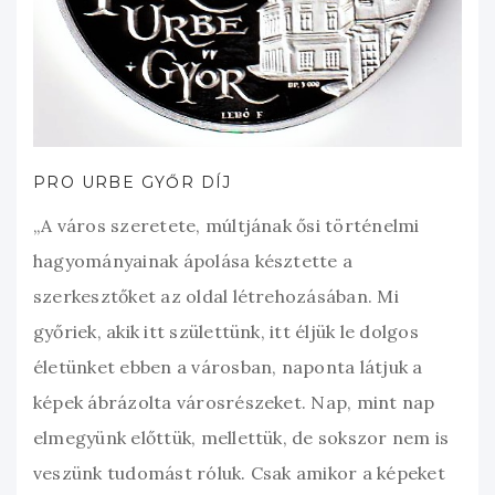
PRO URBE GYŐR DÍJ
„A város szeretete, múltjának ősi történelmi
hagyományainak ápolása késztette a
szerkesztőket az oldal létrehozásában. Mi
győriek, akik itt születtünk, itt éljük le dolgos
életünket ebben a városban, naponta látjuk a
képek ábrázolta városrészeket. Nap, mint nap
elmegyünk előttük, mellettük, de sokszor nem is
veszünk tudomást róluk. Csak amikor a képeket