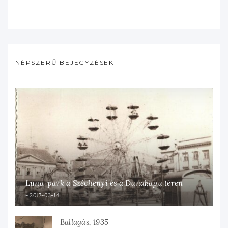
NÉPSZERŰ BEJEGYZÉSEK
Luna-park a Széchenyi és a Dunakapu téren
2017-03-14
Ballagás, 1935