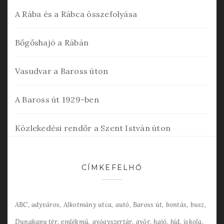
A Rába és a Rábca összefolyása
Bőgőshajó a Rábán
Vasudvar a Baross úton
A Baross út 1929-ben
Közlekedési rendőr a Szent István úton
CÍMKEFELHŐ
ABC
adyváros
Alkotmány utca
autó
Baross út
bontás
busz
Dunakapu tér
emlékmű
gyógyszertár
győr
hajó
híd
iskola