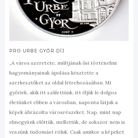
PRO URBE GYŐR DÍJ
„A város szeretete, múltjának ősi történelmi
hagyományainak ápolása késztette a
szerkesztőket az oldal létrehozásában. Mi
győriek, akik itt születtünk, itt éljük le dolgos
életünket ebben a városban, naponta látjuk a
képek ábrázolta városrészeket. Nap, mint nap
elmegyünk előttük, mellettük, de sokszor nem is
veszünk tudomást róluk. Csak amikor a képeket