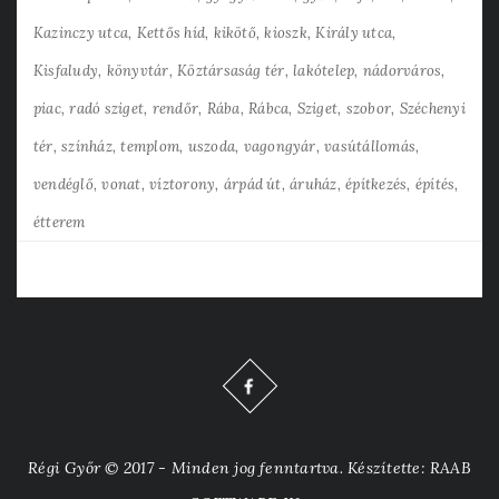
Kazinczy utca
Kettős híd
kikötő
kioszk
Király utca
Kisfaludy
könyvtár
Köztársaság tér
lakótelep
nádorváros
piac
radó sziget
rendőr
Rába
Rábca
Sziget
szobor
Széchenyi
tér
színház
templom
uszoda
vagongyár
vasútállomás
vendéglő
vonat
víztorony
árpád út
áruház
építkezés
építés
étterem
Régi Győr © 2017 - Minden jog fenntartva. Készítette: RAAB