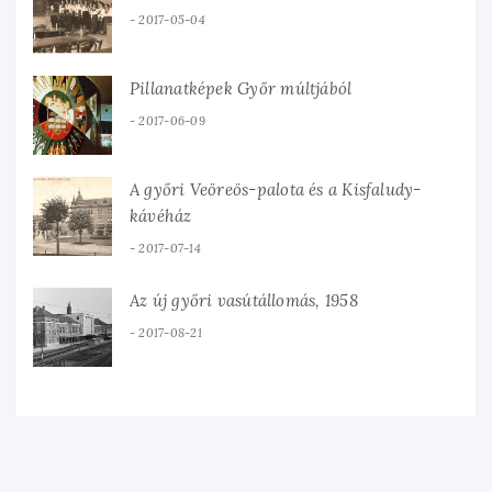
2017-05-04
Pillanatképek Győr múltjából
2017-06-09
A győri Veöreös-palota és a Kisfaludy-
kávéház
2017-07-14
Az új győri vasútállomás, 1958
2017-08-21