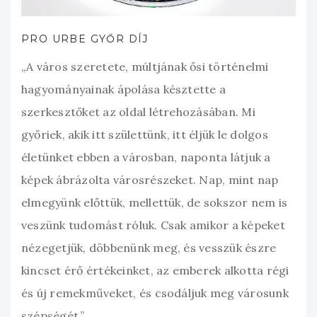
PRO URBE GYŐR DÍJ
„A város szeretete, múltjának ősi történelmi
hagyományainak ápolása késztette a
szerkesztőket az oldal létrehozásában. Mi
győriek, akik itt születtünk, itt éljük le dolgos
életünket ebben a városban, naponta látjuk a
képek ábrázolta városrészeket. Nap, mint nap
elmegyünk előttük, mellettük, de sokszor nem is
veszünk tudomást róluk. Csak amikor a képeket
nézegetjük, döbbenünk meg, és vesszük észre
kincset érő értékeinket, az emberek alkotta régi
és új remekműveket, és csodáljuk meg városunk
szépségét.”