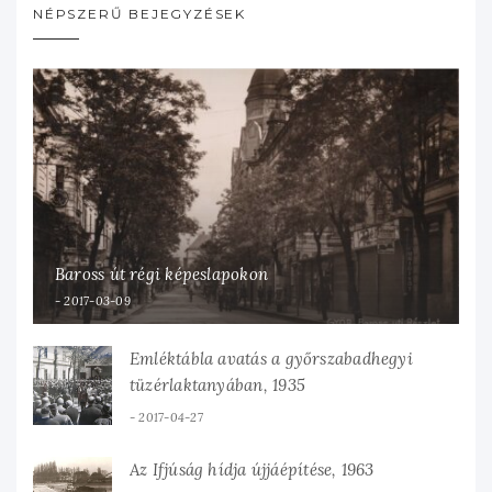
NÉPSZERŰ BEJEGYZÉSEK
Baross út régi képeslapokon
2017-03-09
Emléktábla avatás a győrszabadhegyi
tüzérlaktanyában, 1935
2017-04-27
Az Ifjúság hídja újjáépítése, 1963