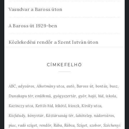
Vasudvar a Baross úton
A Baross út 1929-ben
Közlekedési rendőr a Szent István úton
CÍMKEFELHŐ
ABC
adyváros
Alkotmány utca
autó
Baross út
bontás
busz
Dunakapu tér
emlékmű
gyógyszertár
győr
hajó
híd
iskola
Kazinczy utca
Kettős híd
kikötő
kioszk
Király utca
Kisfaludy
könyvtár
Köztársaság tér
lakótelep
nádorváros
piac
radó sziget
rendőr
Rába
Rábca
Sziget
szobor
Széchenyi