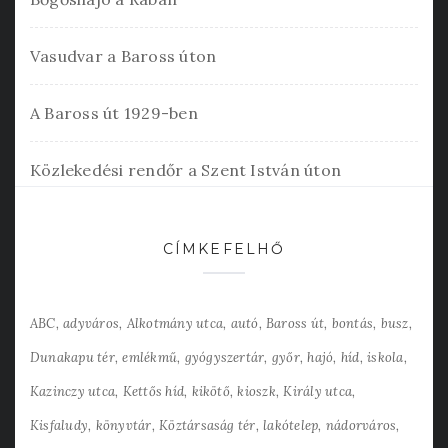
Vasudvar a Baross úton
A Baross út 1929-ben
Közlekedési rendőr a Szent István úton
CÍMKEFELHŐ
ABC
adyváros
Alkotmány utca
autó
Baross út
bontás
busz
Dunakapu tér
emlékmű
gyógyszertár
győr
hajó
híd
iskola
Kazinczy utca
Kettős híd
kikötő
kioszk
Király utca
Kisfaludy
könyvtár
Köztársaság tér
lakótelep
nádorváros