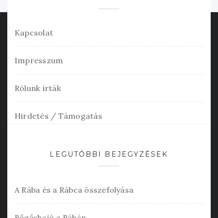
Kapcsolat
Impresszum
Rólunk írták
Hirdetés / Támogatás
LEGUTÓBBI BEJEGYZÉSEK
A Rába és a Rábca összefolyása
Bőgőshajó a Rábán