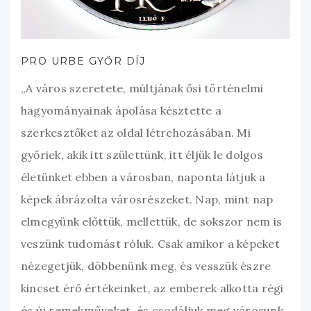
PRO URBE GYŐR DÍJ
„A város szeretete, múltjának ősi történelmi
hagyományainak ápolása késztette a
szerkesztőket az oldal létrehozásában. Mi
győriek, akik itt születtünk, itt éljük le dolgos
életünket ebben a városban, naponta látjuk a
képek ábrázolta városrészeket. Nap, mint nap
elmegyünk előttük, mellettük, de sokszor nem is
veszünk tudomást róluk. Csak amikor a képeket
nézegetjük, döbbenünk meg, és vesszük észre
kincset érő értékeinket, az emberek alkotta régi
és új remekműveket, és csodáljuk meg városunk