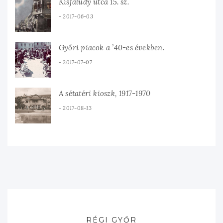
Kisfaludy utca 15. sz.
2017-06-03
Győri piacok a ’40-es években.
2017-07-07
A sétatéri kioszk, 1917-1970
2017-08-13
RÉGI GYŐR