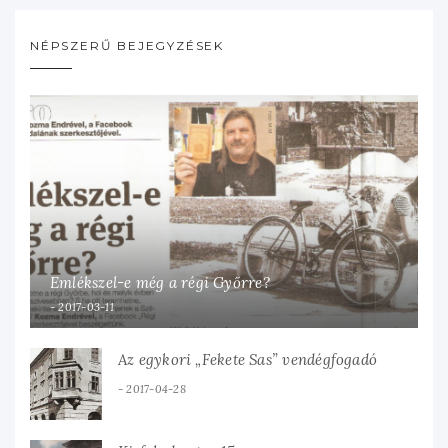
NÉPSZERŰ BEJEGYZÉSEK
Emlékszel-e még a régi Győrre?
2017-03-11
Az egykori „Fekete Sas” vendégfogadó
2017-04-28