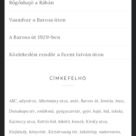
Bőgőshajó a Rábán
Vasudvar a Baross úton
A Baross út 1929-ben
Közlekedési rendőr a Szent István úton
CÍMKEFELHŐ
ABC
adyváros
Alkotmány utca
autó
Baross út
bontás
busz
Dunakapu tér
emlékmű
gyógyszertár
győr
hajó
híd
iskola
Kazinczy utca
Kettős híd
kikötő
kioszk
Király utca
Kisfaludy
könyvtár
Köztársaság tér
lakótelep
nádorváros