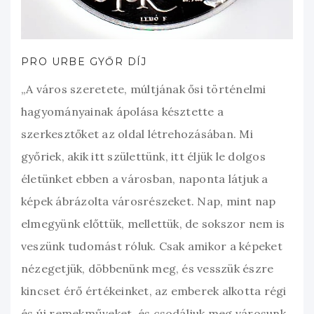
PRO URBE GYŐR DÍJ
„A város szeretete, múltjának ősi történelmi
hagyományainak ápolása késztette a
szerkesztőket az oldal létrehozásában. Mi
győriek, akik itt születtünk, itt éljük le dolgos
életünket ebben a városban, naponta látjuk a
képek ábrázolta városrészeket. Nap, mint nap
elmegyünk előttük, mellettük, de sokszor nem is
veszünk tudomást róluk. Csak amikor a képeket
nézegetjük, döbbenünk meg, és vesszük észre
kincset érő értékeinket, az emberek alkotta régi
és új remekműveket, és csodáljuk meg városunk