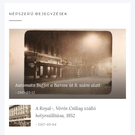
NÉPSZERŰ BEJEGYZÉSEK
Automata Buffet a Baross út 8. szám alatt
2017-03-12
A Royal-, Vörös Csillag szálló
helyreállítása, 1952
2017-05-04