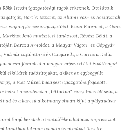
s Rökk István igazgatósági tagok érkeznek. Ott láttuk
azgatóját, Horthy Istvánt, az Állami Vas- és Acélgyárak
Társa Vagongyár vezérigazgatóját, Klein Ferencet, a Ganz
, Markhot Jenő miniszteri tanácsost, Révész Bélát, a
tóját, Barcza Arnoldot. a Magyar Vágón- és Gépgyár
, Vidmár sajtóattasé és Cingarelli, a Corriera Della
igen sokan jönnek el a magyar műszaki élet kiválóságai
kül elküldték tudósítójukat, akiket az egybegyült
örgy, a Fiat Művek budapesti igazgatója fogadott.
ak helyet a vendégek a „Littorina“ kényelmes ülésein, a
elt ad és a karcsú alkotmány simán kifut a pályaudvar
lanul forgó kerekek a bentülőkben különös impressziót
 pillanatban fel nem fogható izgalmával figyelte