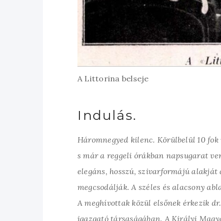
A Littorina belseje
Indulás.
Háromnegyed kilenc. Körülbelül 10 fok 
s már a reggeli órákban napsugarat vern
elegáns, hosszú, szivarformájú alakjá
megcsodálják. A széles és alacsony abl
A meghívottak közül elsőnek érkezik d
igazgató társaságában. A Királyi Mag