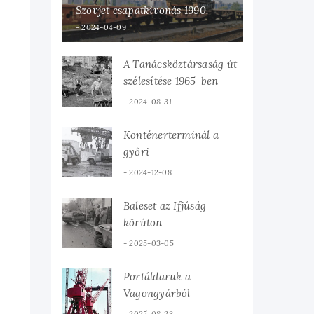
Szovjet csapatkivonás 1990.
2024-04-09
A Tanácsköztársaság út
szélesítése 1965-ben
2024-08-31
Konténerterminál a
győri
teherpályaudvaron
2024-12-08
Baleset az Ifjúság
körúton
2025-03-05
Portáldaruk a
Vagongyárból