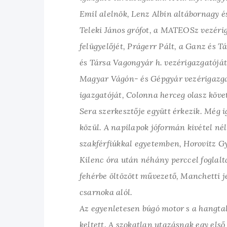
Emil alelnök, Lenz Albin altábornagy é
Teleki János grófot, a MATEOSz vezérig
felügyelőjét, Prágerr Pált, a Ganz és 
és Társa Vagongyár h. vezérigazgatóját
Magyar Vágón- és Gépgyár vezérigazga
igazgatóját, Colonna herceg olasz követ
Sera szerkesztője együtt érkezik. Még 
közül. A napilapok jóformán kivétel nél
szakférfiúkkal egyetemben, Horovitz Gy
Kilenc óra után néhány perccel foglalt
fehérbe öltözött művezető, Manchetti j
csarnoka alól.
Az egyenletesen búgó motor s a hangta
keltett. A szokatlan utazásnak egy első