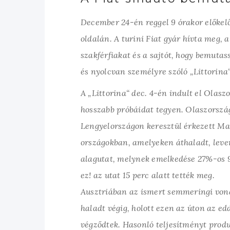
December 24-én reggel 9 órakor előkelő
oldalán. A turini Fiat gyár hívta meg,
szakférfiakat és a sajtót, hogy bemuta
és nyolcvan személyre szóló „Littorina
A „Littorina“ dec. 4-én indult el Olas
hosszabb próbáidat tegyen. Olaszorszá
Lengyelországon keresztül érkezett Mag
országokban, amelyeken áthaladt, lever
alagutat, melynek emelkedése 27%-os 9,
ez! az utat 15 perc alatt tették meg.
Ausztriában az ismert semmeringi von
haladt végig, holott ezen az úton az e
végződtek. Hasonló teljesítményt prod