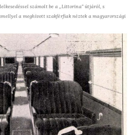
lkesedéssel számolt be a „Littorina“ útjáról, s
amellyel a meghívott szakférfiak néztek a magyarországi