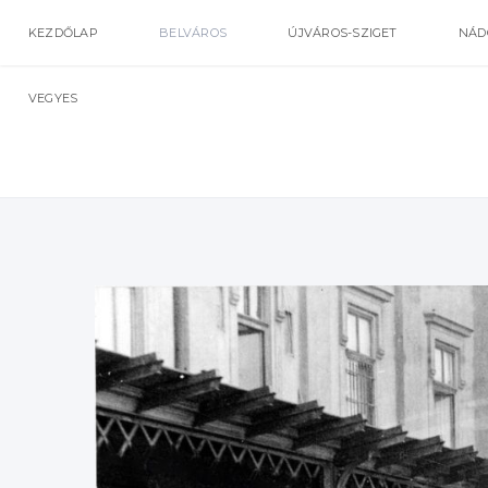
KEZDŐLAP
BELVÁROS
ÚJVÁROS-SZIGET
NÁD
VEGYES