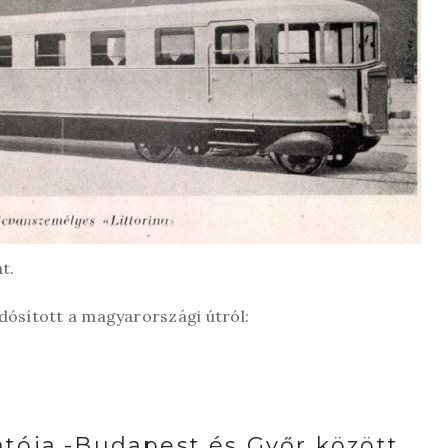
t.
dósított a magyarországi útról:
tója,-Budapest és Győr között