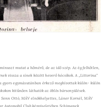
mínuszt mutat a hőmérő, de az idő szép. Az ég felhőtlen,
ek vissza a sínek között heverő hócsíkok. A „Littorina“
t a gyors egymásutánban érkező meghívottak külön- külön
akokon kitűnően láthatók az öblös bársonyülések.
r. Senn Ottó, MÁV elnökhelyettes, Láner Kornél, MÁV
yar Automobil Club képviseletében Schimanek