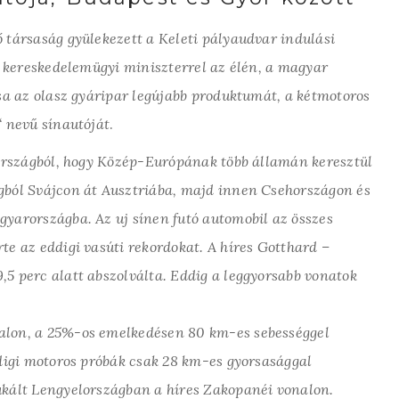
 társaság gyülekezett a Keleti pályaudvar indulási
 a kereskedelemügyi miniszterrel az élén, a magyar
ssa az olasz gyáripar legújabb produktumát, a kétmotoros
“ nevű sínautóját
.
zországból, hogy Közép-Európának több államán keresztül
gból Svájcon át Ausztriába, majd innen Csehországon és
yarországba. Az uj sínen futó automobil az összes
te az eddigi vasúti rekordokat. A híres Gotthard –
5 perc alatt abszolválta. Eddig a leggyorsabb vonatok
alon, a 25%-os emelkedésen 80 km-es sebességgel
ddigi motoros próbák csak 28 km-es gyorsasággal
ukált Lengyelországban a híres Zakopanéi vonalon.