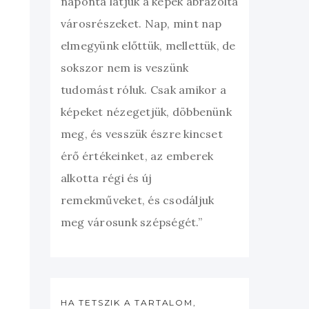
naponta látjuk a képek ábrázolta
városrészeket. Nap, mint nap
elmegyünk előttük, mellettük, de
sokszor nem is veszünk
tudomást róluk. Csak amikor a
képeket nézegetjük, döbbenünk
meg, és vesszük észre kincset
érő értékeinket, az emberek
alkotta régi és új
remekműveket, és csodáljuk
meg városunk szépségét.”
HA TETSZIK A TARTALOM,