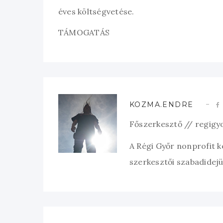
éves költségvetése.
TÁMOGATÁS
KOZMA.ENDRE
Főszerkesztő // regigy
A Régi Győr nonprofit 
szerkesztői szabadidejük