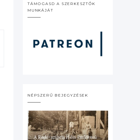
TÁMOGASD A SZERKESZTŐK
MUNKÁJÁT
NÉPSZERŰ BEJEGYZÉSEK
A Radó-szigeti Hősi emlékmű