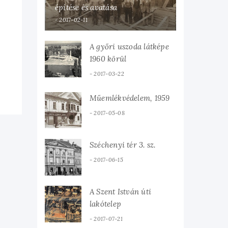
építése és avatása
2017-02-11
A győri uszoda látképe
1960 körül
2017-03-22
Műemlékvédelem, 1959
2017-05-08
Széchenyi tér 3. sz.
2017-06-15
A Szent István úti
lakótelep
2017-07-21