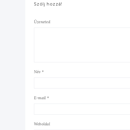
Szólj hozzá!
Üzeneted
Név *
E-mail *
Weboldal