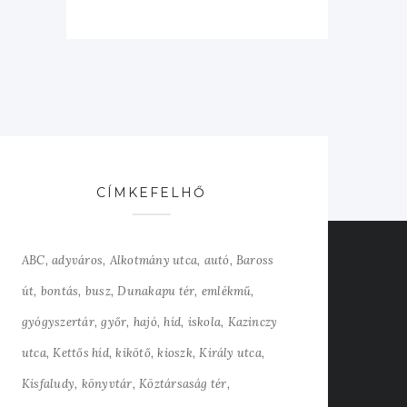
CÍMKEFELHŐ
ABC
adyváros
Alkotmány utca
autó
Baross
út
bontás
busz
Dunakapu tér
emlékmű
gyógyszertár
győr
hajó
híd
iskola
Kazinczy
utca
Kettős híd
kikötő
kioszk
Király utca
Kisfaludy
könyvtár
Köztársaság tér