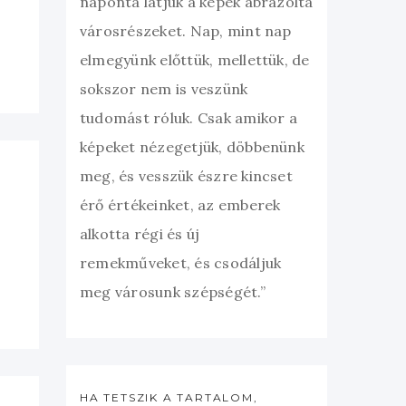
naponta látjuk a képek ábrázolta
városrészeket. Nap, mint nap
elmegyünk előttük, mellettük, de
sokszor nem is veszünk
tudomást róluk. Csak amikor a
képeket nézegetjük, döbbenünk
meg, és vesszük észre kincset
érő értékeinket, az emberek
alkotta régi és új
remekműveket, és csodáljuk
meg városunk szépségét.”
HA TETSZIK A TARTALOM,