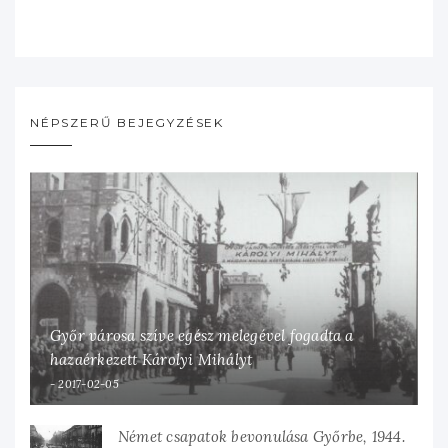
NÉPSZERŰ BEJEGYZÉSEK
Győr városa szíve egész melegével fogadta a
hazaérkezett Károlyi Mihályt
2017-02-05
Német csapatok bevonulása Győrbe, 1944.