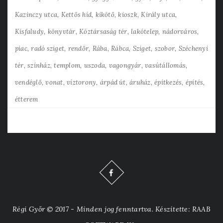
Kazinczy utca
Kettős híd
kikötő
kioszk
Király utca
Kisfaludy
könyvtár
Köztársaság tér
lakótelep
nádorváros
piac
radó sziget
rendőr
Rába
Rábca
Sziget
szobor
Széchenyi
tér
színház
templom
uszoda
vagongyár
vasútállomás
vendéglő
vonat
víztorony
árpád út
áruház
építkezés
építés
étterem
Régi Győr © 2017 - Minden jog fenntartva. Készítette: RAAB